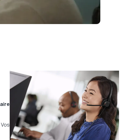
laire
 Vos