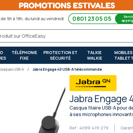
Servi
0801 23 05 05
de 9h à 18h, du lundi au vendredi
appel g
RO
TÉLÉPHONIE
PROTECTION ET
TALKIE
MOBILES
UES
FIXE
SÉCURITÉ
WALKIE
TABLET
Casques USB-A
Jabra Engage 40 USB-A télécommande
Jabra Engage
Casque filaire USB-A pour de
à ses microphones innovant
Ref :
4099-419-279
Garan