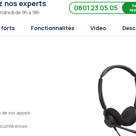
 nos experts
Se
0801 23 05 05
app
endredi de 9h à 18h
 forts
Fonctionnalités
Video
Desc
s de vos appels
ioconférences