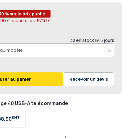
30 % sur le prix public
,00 €
économisez
57,10 €
32 en stock liv. 5 jours
uter au panier
Recevoir un devis
age 40 USB-A télécommande
€
88,90