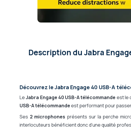
Micro / Environnement
Environnement très br
Nombre de micros
2
Casque pliant, rangement
Non
facile
Gamme fabricant
Jabra Engage 40
Description
du Jabra Enga
Découvrez le Jabra Engage 40 USB-A tél
Le
Jabra Engage 40 USB-A télécommande
est le 
USB-A télécommande
est performant pour passer
Ses
2 microphones
présents sur la perche micro
interlocuteurs bénéficient donc d’une qualité profe