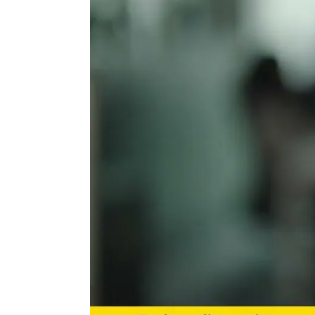
Format d'écouteur
Posé sur l'oreille - Supr
Convient à un usage
Intensif
Matière des écouteurs
en simili-cuir
Protection acoustique
Non
Compatible Push-to-Talk
Non
Mode muet
Oui
Bluetooth
Non
Son large bande (VoIP)
Non
Témoin lumineux d'appel
Non
Fonction conférence
Non
téléphonique
Optimisé Microsoft Teams /
Non
Zoom
Prise de déconnexion rapide
Non
Poids casque
63 g
Garantie
3 ans
Microphone
Perche-micro standard