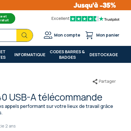
ce et
Excellent
ratuit
Chercher
Chercher
Mon compte
Mon panier
 ET
CODES BARRES &
INFORMATIQUE
DESTOCKAGE
TES
BADGES
Partager
 40 USB-A télécommande
s appels performant sur votre lieux de travail grâce
s.
tie
2 ans