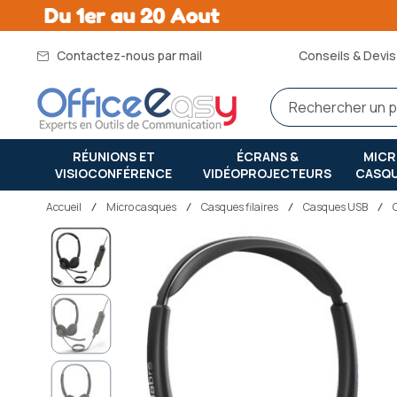
Contactez-nous par mail
Conseils & Devis 
RÉUNIONS ET
ÉCRANS &
MIC
VISIOCONFÉRENCE
VIDÉOPROJECTEURS
CASQ
Accueil
micro casques
Casques filaires
Casques USB
Passer
à
la
fin
de
la
galerie
d’images