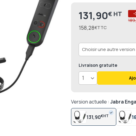
131,90
€
Prix
-
189
158,28
€
Livraison
gratuite
Ajo
Version actuelle :
Jabra Eng
€
131,90
1