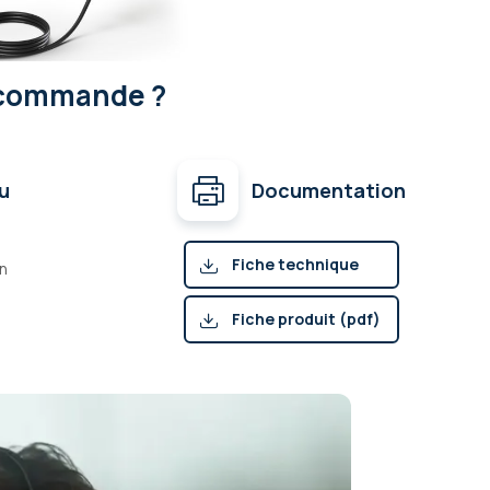
écommande ?
u
Documentation
Fiche technique
on
(pdf)
Fiche produit (pdf)