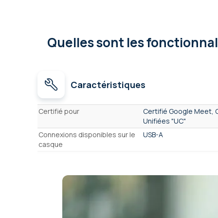
Quelles sont les fonctionna
Caractéristiques
Caractéristiques
Certifié pour
Certifié Google Meet, 
Unifiées "UC"
Connexions disponibles sur le
USB-A
casque
Type de casque
Filaire
Nombre d'écouteurs
2 écouteurs - stéréo
Écouteurs Anti bruit Actifs
Non
(ANC)
Format Casque
Arceau