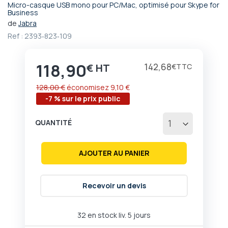
Micro-casque USB mono pour PC/Mac, optimisé pour Skype for
Passer
Business
au
de
Jabra
début
Ref :
2393‐823‐109
de
la
Galerie
118,90
Prix
142,68
€
€
d’images
128,00 €
économisez
9,10 €
-7 % sur le prix public
QUANTITÉ
AJOUTER AU PANIER
Recevoir un devis
32 en stock liv. 5 jours