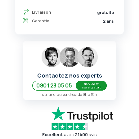
Livraison
gratuite
Garantie
2 ans
Contactez nos experts
Service et
0801 23 05 05
appel gratuit
du lundi au vendredi de 9h à 18h
Excellent
avec
21400
avis