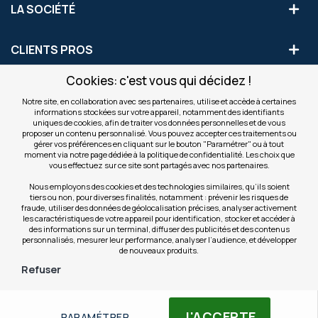
LA SOCIÉTÉ
CLIENTS PROS
Cookies: c'est vous qui décidez !
S'INSCRIRE AUX OFFRES COMMERCIALES
Notre site, en collaboration avec ses partenaires, utilise et accède à certaines
informations stockées sur votre appareil, notamment des identifiants
Inscription
uniques de cookies, afin de traiter vos données personnelles et de vous
Valider
à
proposer un contenu personnalisé. Vous pouvez accepter ces traitements ou
notre
gérer vos préférences en cliquant sur le bouton "Paramétrer" ou à tout
moment via notre page dédiée à la politique de confidentialité. Les choix que
newsletter
INFOS
vous effectuez sur ce site sont partagés avec nos partenaires.
:
Nous employons des cookies et des technologies similaires, qu’ils soient
tiers ou non, pour diverses finalités, notamment : prévenir les risques de
NOS SITES
fraude, utiliser des données de géolocalisation précises, analyser activement
les caractéristiques de votre appareil pour identification, stocker et accéder à
des informations sur un terminal, diffuser des publicités et des contenus
personnalisés, mesurer leur performance, analyser l’audience, et développer
de nouveaux produits.
Refuser
© Copyright OfficeEasy 2026
J'ACCEPTE
PARAMÉTRER