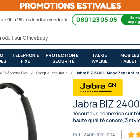
Servi
0801 23 05 05
de 9h à 18h, du lundi au vendredi
appel g
RO
TÉLÉPHONIE
PROTECTION ET
TALKIE
MOBILES
UES
FIXE
SÉCURITÉ
WALKIE
TABLET
re Téléphone Fixe
Casque 1 écouteur
Jabra BIZ 2400 II Mono 3en1 Antibr
Jabra BIZ 2400
1écouteur, connexion sur tél
haute qualité sonore, 3 styl
Ref :
2406-820-204