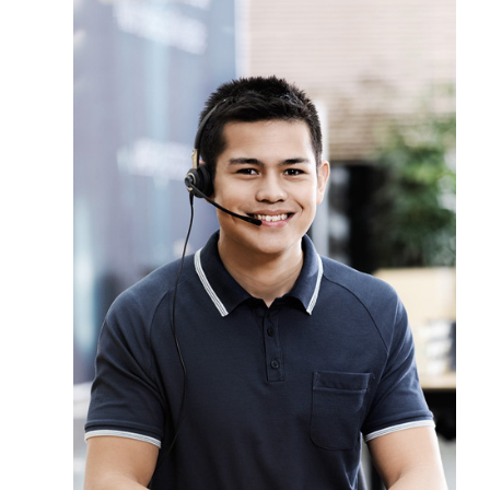
Matière des écouteurs
en simili-cuir
Protection acoustique
Technologie PeakStop
Compatible Push-to-
Non
Talk
Mode muet
Non
Bluetooth
Non
Son large bande (VoIP)
Non
Témoin lumineux d'appel
Non
Fonction conférence
Non
téléphonique
Optimisé Microsoft
Non
Teams / Zoom
Prise de déconnexion
Oui
rapide
Garantie
3 ans
Microphone
Perche-micro standard
Micro / Environnement
Environnement bruyant