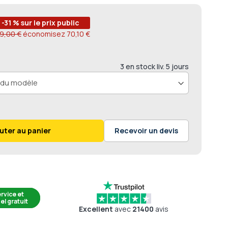
00
-31 % sur le prix public
9,00 €
économisez
70,10 €
3 en stock liv. 5 jours
uter au panier
Recevoir un devis
rvice et
el gratuit
Excellent
avec
21400
avis