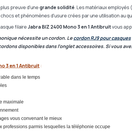
de plus preuve d'une
grande solidité
. Les matériaux employés (
s chocs et phénomènes d'usure crées par une utilisation au qu
 casque filaire
Jabra BIZ 2400 Mono 3 en 1 Antibruit
vous appo
honique nécessite un cordon. Le
cordon RJ9 pour casques
ordons disponibles dans l’onglet accessoires. Si vous avez
 3 en 1 Antibruit
:
rable dans le temps
bles
vie maximale
ronnement
lages vous convenant le mieux
ux professions parmis lesquelles la téléphonie occupe