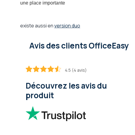
une place importante
existe aussi en
version duo
Avis des clients OfficeEasy
4.5 (4 avis)
90
100
% of
Découvrez les avis du
produit