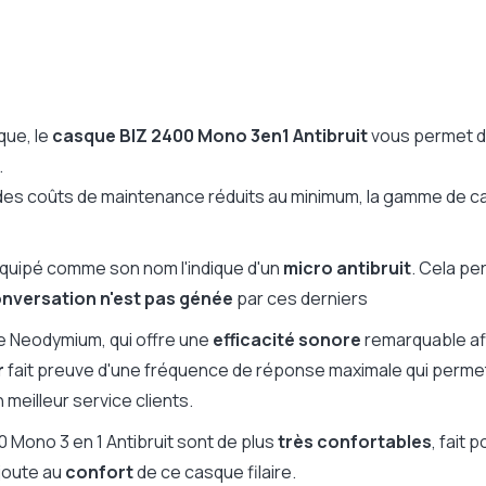
que, le
casque BIZ 2400 Mono 3en1 Antibruit
vous permet de
.
 des coûts de maintenance réduits au minimum, la gamme de 
équipé comme son nom l'indique d'un
micro antibruit
. Cela p
nversation n'est pas génée
par ces derniers
te Neodymium, qui offre une
efficacité sonore
remarquable af
r
fait preuve d'une fréquence de réponse maximale qui perm
meilleur service clients.
00 Mono 3 en 1 Antibruit sont de plus
très confortables
, fait 
ajoute au
confort
de ce casque filaire.