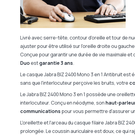
Casque pliant,
Non
rangement facile
Gamme fabricant
Jabra Biz 2400
Livré avec serre-tête, contour d'oreille et tour de nu
ajuster pour être utilisé sur l'oreille droite ou gauche
Conçue pour garantir une durée de vie maximale et
Duo
est
garantie 3 ans
.
Le casque Jabra BIZ 2400 Mono 3 en 1 Antibruit est 
sans que l'interlocuteur perçoive les bruits, votre
co
Le Jabra BIZ 2400 Mono 3 en 1 possède une oreillet
interlocuteur. Conçu en néodyme, son
haut-parleu
communications
pour vous permettre d'assurer un 
L'oreillette et l'arceau du casque filaire Jabra BIZ 24
prolongée. Le coussin auriculaire est doux, ce qui r