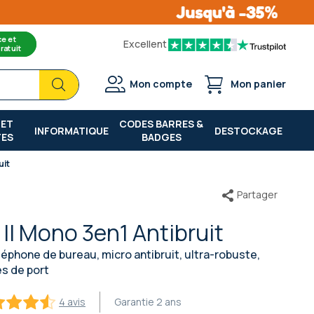
ce et
Excellent
ratuit
Chercher
Chercher
Mon compte
Mon panier
 ET
CODES BARRES &
INFORMATIQUE
DESTOCKAGE
TES
BADGES
uit
Partager
 II Mono 3en1 Antibruit
éphone de bureau, micro antibruit, ultra-robuste,
es de port
4 avis
Garantie
2 ans