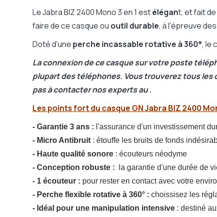
Le Jabra BIZ 2400 Mono 3 en 1 est
élégan
t, et fait 
faire de ce casque ou
outil durable
, à l'épreuve de
Doté d'une
perche incassable rotative à 360°
, le
La connexion de ce casque sur votre poste télép
plupart des téléphones. Vous trouverez tous les c
pas à contacter nos experts au .
Les points fort du casque GN Jabra BIZ 2400 Mono
- Garantie 3 ans :
l'assurance d'un investissement du
- Micro Antibruit
: étouffe les bruits de fonds indésira
- Haute qualité sonore
: écouteurs néodyme
- Conception robuste :
la garantie d'une durée de 
- 1 écouteur :
pour rester en contact avec votre envi
- Perche flexible rotative à 360° :
choissisez les rég
- Idéal pour une manipulation intensive
: destiné a