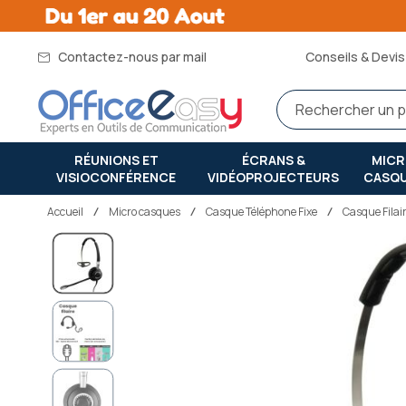
Contactez-nous par mail
Conseils & Devis 
RÉUNIONS ET
ÉCRANS &
MIC
VISIOCONFÉRENCE
VIDÉOPROJECTEURS
CASQ
Accueil
micro casques
Casque Téléphone Fixe
Casque Filai
Passer
à
la
fin
de
la
galerie
d’images