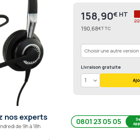
90
1
% of
158,90
€
Prix
22
190,68
€
Livraison
gratuite
Ajo
 nos experts
Se
0801 23 05 05
app
endredi de 9h à 18h