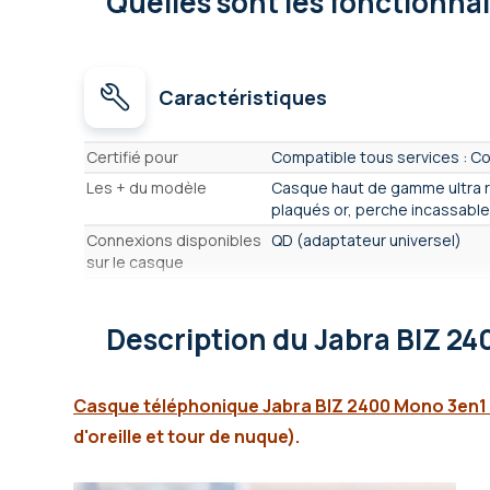
Quelles sont les fonctionna
Caractéristiques
Caractéristiques
Certifié pour
Compatible tous services : C
Les + du modèle
Casque haut de gamme ultra r
plaqués or, perche incassable
Connexions disponibles
QD (adaptateur universel)
sur le casque
Type de casque
Filaire
Nombre d'écouteurs
1 écouteur - mono
Description
du Jabra BIZ 24
Écouteurs Anti bruit
Non
Actifs (ANC)
Casque téléphonique Jabra BIZ 2400 Mono 3en1 
Format Casque
Arceau
d'oreille et tour de nuque).
Format d'écouteur
Posé sur l'oreille - Supra aural
Convient à un usage
Intensif