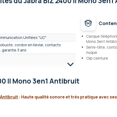
lités
du Jabra BIZ 2400 II Mono 3en1 
Conten
Casque téléphoni
ommunication Unifiées "UC"
Mono 3en1 Antibr
obuste, cordon en Kevlar, contacts
Serre-tête, contou
, garantie 3 ans
nuque
Clip ceinture
00 II Mono 3en1 Antibruit
Antibruit
:
Haute qualité sonore et très pratique avec ses