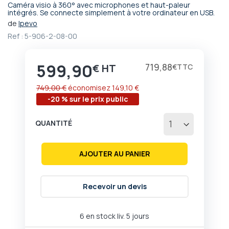
Caméra visio à 360° avec microphones et haut-paleur
Passer
intégrés. Se connecte simplement à votre ordinateur en USB.
au
de
Ipevo
début
Ref :
5-906-2-08-00
de
la
Galerie
599,90
Prix
719,88
€
€
d’images
749,00 €
économisez
149,10 €
-20 % sur le prix public
QUANTITÉ
AJOUTER AU PANIER
Recevoir un devis
6 en stock liv. 5 jours