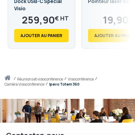
Dock USB-C Spécial
Pointeur laser sans 
Visio
259,90
19,90
€
€
311,88
23,88
€
€
AJOUTER AU PANIER
AJOUTER AU PANIE
Accueil
réunions et visioconférence
Visioconférence
Caméra Visioconférence
Ipevo Totem 360