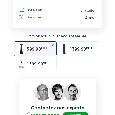
Livraison
gratuite
Garantie
2 ans
Version actuelle :
Ipevo Totem 360
€
€
599,90
1 399,90
€
1 399,90
Contactez nos experts
Service et