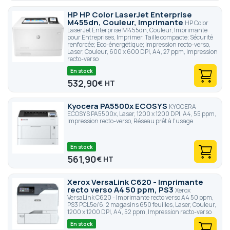
HP HP Color LaserJet Enterprise
M455dn, Couleur, Imprimante
HP Color
LaserJet Enterprise M455dn, Couleur, Imprimante
pour Entreprises, Imprimer, Taille compacte; Sécurité
renforcée; Eco-énergétique; Impression recto-verso,
Laser, Couleur, 600 x 600 DPI, A4, 27 ppm, Impression
recto-verso
En stock
532,90
€
Kyocera PA5500x ECOSYS
KYOCERA
ECOSYS PA5500x, Laser, 1200 x 1200 DPI, A4, 55 ppm,
Impression recto-verso, Réseau prêt à l'usage
En stock
561,90
€
Xerox VersaLink C620 - Imprimante
recto verso A4 50 ppm, PS3
Xerox
VersaLink C620 - Imprimante recto verso A4 50 ppm,
PS3 PCL5e/6, 2 magasins 650 feuilles, Laser, Couleur,
1200 x 1200 DPI, A4, 52 ppm, Impression recto-verso
En stock