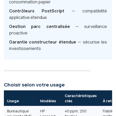
consommation papier
Contrôleurs PostScript
— compatibilité
applicative étendue
Gestion parc centralisée
— surveillance
proactive
Garantie constructeur étendue
— sécurise les
investissements
Choisir selon votre usage
Caractéristiques
Usage
Modèles
clés
À reten
Bureautique
HP
40 ppm, 250
Fiabilit