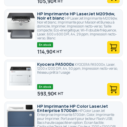
105,90
€
HP Imprimante HP LaserJet M209dw,
Noir et blanc
HP LaserJet Imprimante M209dw,
Noir et blanc, Imprimante pour Maison et Bureau à
domicile, Imprimer, Impression recto-verso; Taille
compacte; Éco-énergétique; Wi-Fi double fréquence,
Laser, 600 x 600 DPI, A4, 29 ppm, Impression recto-
verso, Blanc
En stock
114,90
€
Kyocera PA5000x
KYOCERA PA5000x, Laser,
1200 x 1200 DPI, A4, 50 ppm, Impression recto-verso,
Réseau prêt à l'usage
En stock
593,90
€
HP Imprimante HP Color LaserJet
Enterprise 5700dn
HP Color LaserJet
Enterprise Imprimante 5700dn, Color, Imprimante
pour Imprimer, Port avant pour lecteur Flash USB;
Bacs haute capacité en option; Écran tactile;
Cartouche TerraJet, Laser, Couleur, 1200 x 1200 DPI,