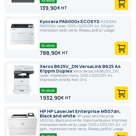
En stock
139,90
€
Kyocera PA6000x ECOSYS
KYOCERA
PA6000x, Laser, 1200 x 1200 DPI, A4, 60 ppm,
Impression recto-verso, Réseau prêt à l'usage
En stock
788,90
€
Xerox B625V_DN VersaLink B625 A4
61ppm Duplex
Xerox VersaLink B625V_DN,
Laser, Impression mono, 1200 x 1200 DPI, A4,
Impression directe, Noir, Gris
En stock
1 932,90
€
HP HP LaserJet Enterprise M507dn,
Black and white
HP LaserJet Enterprise
M507dn, Black and white, Imprimante pour Imprimer,
Impression recto verso, Laser, 1200 x 1200 DPI, A4, 43
ppm, Impression recto-verso, Réseau prêt à l'usage