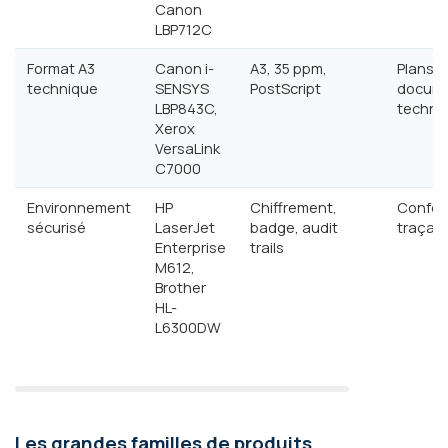
Canon
LBP712C
Format A3
Canon i-
A3, 35 ppm,
Plans e
technique
SENSYS
PostScript
docum
LBP843C,
techni
Xerox
VersaLink
C7000
Environnement
HP
Chiffrement,
Confor
sécurisé
LaserJet
badge, audit
traçabi
Enterprise
trails
M612,
Brother
HL-
L6300DW
Les grandes familles de produits