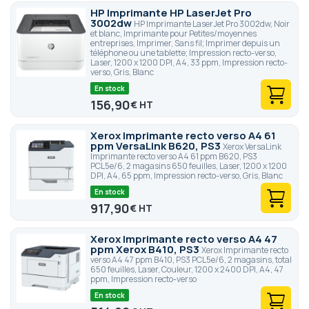
HP Imprimante HP LaserJet Pro
3002dw
HP Imprimante LaserJet Pro 3002dw, Noir
et blanc, Imprimante pour Petites/moyennes
entreprises, Imprimer, Sans fil; Imprimer depuis un
téléphone ou une tablette; Impression recto-verso,
Laser, 1200 x 1200 DPI, A4, 33 ppm, Impression recto-
verso, Gris, Blanc
En stock
156,90
€
Xerox Imprimante recto verso A4 61
ppm VersaLink B620, PS3
Xerox VersaLink
Imprimante recto verso A4 61 ppm B620, PS3
PCL5e/6, 2 magasins 650 feuilles, Laser, 1200 x 1200
DPI, A4, 65 ppm, Impression recto-verso, Gris, Blanc
En stock
917,90
€
Xerox Imprimante recto verso A4 47
ppm Xerox B410, PS3
Xerox Imprimante recto
verso A4 47 ppm B410, PS3 PCL5e/6, 2 magasins, total
650 feuilles, Laser, Couleur, 1200 x 2400 DPI, A4, 47
ppm, Impression recto-verso
En stock