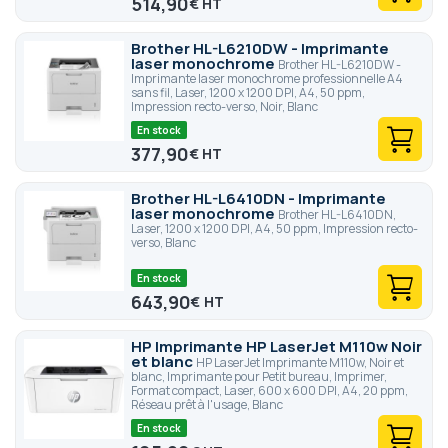
514,90
€
Brother HL-L6210DW - Imprimante
laser monochrome
Brother HL-L6210DW -
Imprimante laser monochrome professionnelle A4
sans fil, Laser, 1200 x 1200 DPI, A4, 50 ppm,
Impression recto-verso, Noir, Blanc
En stock
377,90
€
Brother HL-L6410DN - Imprimante
laser monochrome
Brother HL-L6410DN,
Laser, 1200 x 1200 DPI, A4, 50 ppm, Impression recto-
verso, Blanc
En stock
643,90
€
HP Imprimante HP LaserJet M110w Noir
et blanc
HP LaserJet Imprimante M110w, Noir et
blanc, Imprimante pour Petit bureau, Imprimer,
Format compact, Laser, 600 x 600 DPI, A4, 20 ppm,
Réseau prêt à l'usage, Blanc
En stock