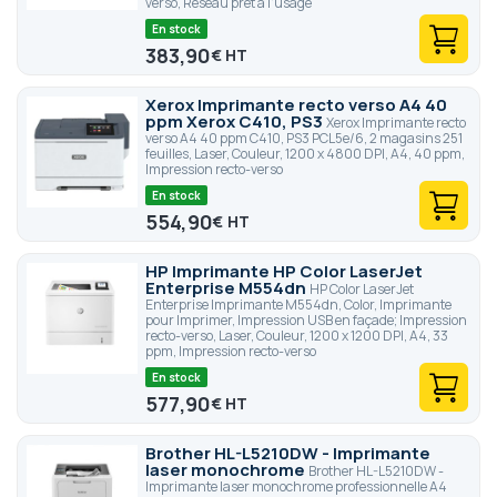
verso, Réseau prêt à l'usage
En stock
383,90
€
Xerox Imprimante recto verso A4 40
ppm Xerox C410, PS3
Xerox Imprimante recto
verso A4 40 ppm C410, PS3 PCL5e/6, 2 magasins 251
feuilles, Laser, Couleur, 1200 x 4800 DPI, A4, 40 ppm,
Impression recto-verso
En stock
554,90
€
HP Imprimante HP Color LaserJet
Enterprise M554dn
HP Color LaserJet
Enterprise Imprimante M554dn, Color, Imprimante
pour Imprimer, Impression USB en façade; Impression
recto-verso, Laser, Couleur, 1200 x 1200 DPI, A4, 33
ppm, Impression recto-verso
En stock
577,90
€
Brother HL-L5210DW - Imprimante
laser monochrome
Brother HL-L5210DW -
Imprimante laser monochrome professionnelle A4