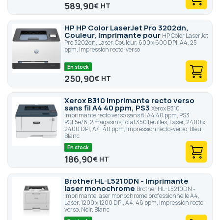
589,90
€
HP HP Color LaserJet Pro 3202dn,
Couleur, Imprimante pour
HP Color LaserJet
Pro 3202dn, Laser, Couleur, 600 x 600 DPI, A4, 25
ppm, Impression recto-verso
En stock
250,90
€
Xerox B310 Imprimante recto verso
sans fil A4 40 ppm, PS3
Xerox B310
Imprimante recto verso sans fil A4 40 ppm, PS3
PCL5e/6, 2 magasins Total 350 feuilles, Laser, 2400 x
2400 DPI, A4, 40 ppm, Impression recto-verso, Bleu,
Blanc
En stock
186,90
€
Brother HL-L5210DN - Imprimante
laser monochrome
Brother HL-L5210DN -
Imprimante laser monochrome professionnelle A4,
Laser, 1200 x 1200 DPI, A4, 48 ppm, Impression recto-
verso, Noir, Blanc