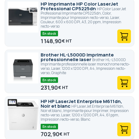
HP Imprimante HP Color LaserJet
Professional CP5225dn
HP Color LaserJet
Professional Imprimante CP5225dn, Color,
Imprimante pour Impression recto-verso, Laser,
Couleur, 600 x 600 DPI, A3, 20 ppm, Impression
recto-verso
En stock
1 148,90
€
Brother HL-L5000D Imprimante
professionnelle laser
Brother HL-L5000D
Imprimante professionnelle laser monochrome recto-
verso, Laser, 1200 x 1200 DPI, A4, Impression recto-
verso, Graphite
En stock
231,90
€
HP HP LaserJet Enterprise M611dn,
Noir et blanc
HP LaserJet Enterprise M611dn,
Noir et blanc, Imprimante pour Imprimer, Impression
recto-verso, Laser, 1200 x 1200 DPI, A4, 61 ppm,
Impression recto-verso, Blanc
En stock
702,90
€