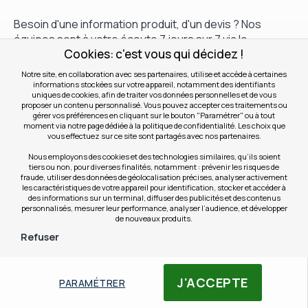
Besoin d'une information produit, d'un devis ? Nos
équipes sont à votre écoute 7 jours sur 7 via le
Cookies: c'est vous qui décidez !
formulaire de contact.
Notre site, en collaboration avec ses partenaires, utilise et accède à certaines
Choisissez l'objet de votre demande et l'un de nos
informations stockées sur votre appareil, notamment des identifiants
uniques de cookies, afin de traiter vos données personnelles et de vous
spécialistes vous re-contactera dans les plus brefs
proposer un contenu personnalisé. Vous pouvez accepter ces traitements ou
délais.
gérer vos préférences en cliquant sur le bouton "Paramétrer" ou à tout
moment via notre page dédiée à la politique de confidentialité. Les choix que
vous effectuez sur ce site sont partagés avec nos partenaires.
Contactez-nous
Nous employons des cookies et des technologies similaires, qu’ils soient
tiers ou non, pour diverses finalités, notamment : prévenir les risques de
fraude, utiliser des données de géolocalisation précises, analyser activement
les caractéristiques de votre appareil pour identification, stocker et accéder à
des informations sur un terminal, diffuser des publicités et des contenus
personnalisés, mesurer leur performance, analyser l’audience, et développer
Contactez-nous par téléphone
de nouveaux produits.
Refuser
Service et
0801 23 05 05
appel gratuit
Filtres
Numéro international
J'ACCEPTE
PARAMÉTRER
+33 (0)3 28 07 70 70