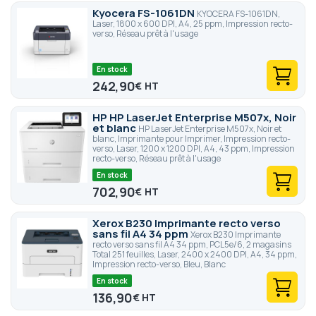
Kyocera FS-1061DN
KYOCERA FS-1061DN,
Laser, 1800 x 600 DPI, A4, 25 ppm, Impression recto-
verso, Réseau prêt à l'usage
En stock
242,90
€
HP HP LaserJet Enterprise M507x, Noir
et blanc
HP LaserJet Enterprise M507x, Noir et
blanc, Imprimante pour Imprimer, Impression recto-
verso, Laser, 1200 x 1200 DPI, A4, 43 ppm, Impression
recto-verso, Réseau prêt à l'usage
En stock
702,90
€
Xerox B230 Imprimante recto verso
sans fil A4 34 ppm
Xerox B230 Imprimante
recto verso sans fil A4 34 ppm, PCL5e/6, 2 magasins
Total 251 feuilles, Laser, 2400 x 2400 DPI, A4, 34 ppm,
Impression recto-verso, Bleu, Blanc
En stock
136,90
€