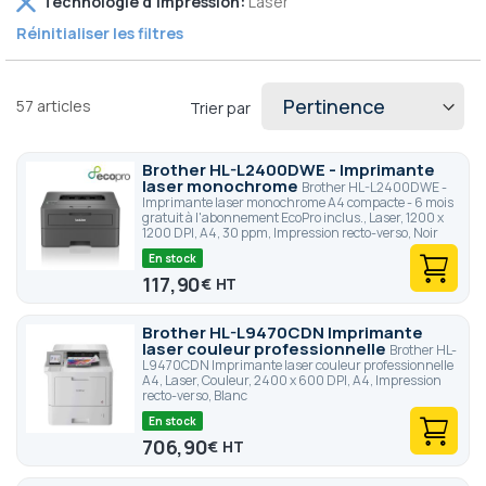
Technologie d'impression
Laser
coûte deux à trois fois moins cher en consommables. La
cet
couleur n'a de sens que pour les supports commerciaux et
Réinitialiser les filtres
élément
présentations clients.
57
articles
Trier par
Brother HL-L2400DWE - Imprimante
laser monochrome
Brother HL-L2400DWE -
Imprimante laser monochrome A4 compacte - 6 mois
gratuit à l'abonnement EcoPro inclus., Laser, 1200 x
1200 DPI, A4, 30 ppm, Impression recto-verso, Noir
En stock
117,90
€
Brother HL-L9470CDN Imprimante
laser couleur professionnelle
Brother HL-
L9470CDN Imprimante laser couleur professionnelle
A4, Laser, Couleur, 2400 x 600 DPI, A4, Impression
recto-verso, Blanc
En stock
706,90
€