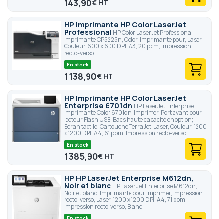
143,90
€
HP Imprimante HP Color LaserJet
Professional
HP Color LaserJet Professional
Imprimante CP5225n, Color, Imprimante pour, Laser,
Couleur, 600 x 600 DPI, A3, 20 ppm, Impression
recto-verso
En stock
1 138,90
€
HP Imprimante HP Color LaserJet
Enterprise 6701dn
HP LaserJet Enterprise
Imprimante Color 6701dn, Imprimer, Port avant pour
lecteur Flash USB; Bacs haute capacité en option;
Écran tactile; Cartouche TerraJet, Laser, Couleur, 1200
x 1200 DPI, A4, 61 ppm, Impression recto-verso
En stock
1 385,90
€
HP HP LaserJet Enterprise M612dn,
Noir et blanc
HP LaserJet Enterprise M612dn,
Noir et blanc, Imprimante pour Imprimer, Impression
recto-verso, Laser, 1200 x 1200 DPI, A4, 71 ppm,
Impression recto-verso, Blanc
En stock