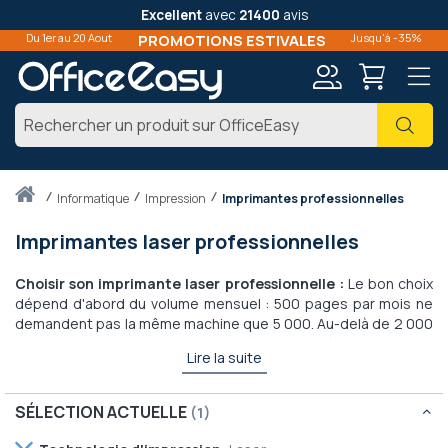
Excellent
avec
21400
avis
Du 1er au 20 Aout
PROMOTIONS ESTIVALES
Jusqu'à -35%
Mon
Cher
compte
Accueil
informatique
Impression
Imprimantes professionnelles
Imprimantes laser professionnelles
Choisir son imprimante laser professionnelle :
Le bon choix
dépend d'abord du volume mensuel : 500 pages par mois ne
demandent pas la même machine que 5 000. Au-delà de 2 000
pages, mieux vaut viser un modèle annoncé pour 50 000
Lire la suite
pages/mois — vous gardez de la marge et le coût à la page
reste bas.
SÉLECTION ACTUELLE
Couleur ou monochrome ? Si vous imprimez surtout des
contrats, devis et bons de livraison, le monochrome suffit et
Retirer