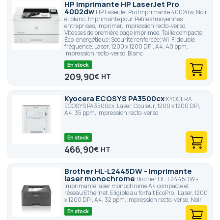
HP Imprimante HP LaserJet Pro
4002dw
HP LaserJet Pro Imprimante 4002dw, Noir
et blanc, Imprimante pour Petites/moyennes
entreprises, Imprimer, Impression recto-verso;
Vitesses de première page imprimée; Taille compacte;
Éco-énergétique; Sécurité renforcée; Wi-Fi double
fréquence, Laser, 1200 x 1200 DPI, A4, 40 ppm,
Impression recto-verso, Blanc
En stock
209,90
€
Kyocera ECOSYS PA3500cx
KYOCERA
ECOSYS PA3500cx, Laser, Couleur, 1200 x 1200 DPI,
A4, 35 ppm, Impression recto-verso
En stock
466,90
€
Brother HL-L2445DW - Imprimante
laser monochrome
Brother HL-L2445DW -
Imprimante laser monochrome A4 compacte et
réseau Ethernet. Eligible au forfait EcoPro., Laser, 1200
x 1200 DPI, A4, 32 ppm, Impression recto-verso, Noir
En stock