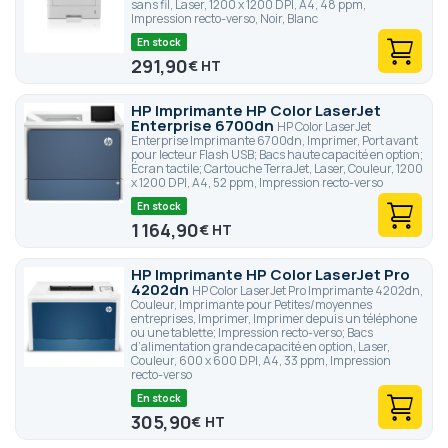
sans fil, Laser, 1200 x 1200 DPI, A4, 48 ppm,
Impression recto-verso, Noir, Blanc
En stock
291,90
€
HP Imprimante HP Color LaserJet
Enterprise 6700dn
HP Color LaserJet
Enterprise Imprimante 6700dn, Imprimer, Port avant
pour lecteur Flash USB; Bacs haute capacité en option;
Écran tactile; Cartouche TerraJet, Laser, Couleur, 1200
x 1200 DPI, A4, 52 ppm, Impression recto-verso
En stock
1 164,90
€
HP Imprimante HP Color LaserJet Pro
4202dn
HP Color LaserJet Pro Imprimante 4202dn,
Couleur, Imprimante pour Petites/moyennes
entreprises, Imprimer, Imprimer depuis un téléphone
ou une tablette; Impression recto-verso; Bacs
d’alimentation grande capacité en option, Laser,
Couleur, 600 x 600 DPI, A4, 33 ppm, Impression
recto-verso
En stock
305,90
€