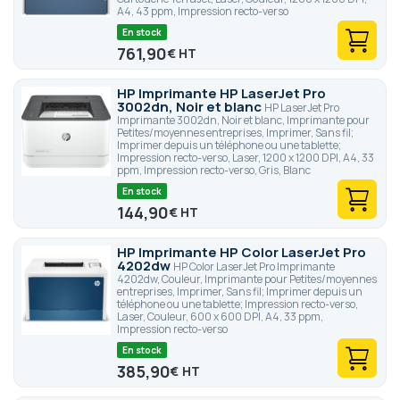
A4, 43 ppm, Impression recto-verso
En stock
761,90
€
HP Imprimante HP LaserJet Pro
3002dn, Noir et blanc
HP LaserJet Pro
Imprimante 3002dn, Noir et blanc, Imprimante pour
Petites/moyennes entreprises, Imprimer, Sans fil;
Imprimer depuis un téléphone ou une tablette;
Impression recto-verso, Laser, 1200 x 1200 DPI, A4, 33
ppm, Impression recto-verso, Gris, Blanc
En stock
144,90
€
HP Imprimante HP Color LaserJet Pro
4202dw
HP Color LaserJet Pro Imprimante
4202dw, Couleur, Imprimante pour Petites/moyennes
entreprises, Imprimer, Sans fil; Imprimer depuis un
téléphone ou une tablette; Impression recto-verso,
Laser, Couleur, 600 x 600 DPI, A4, 33 ppm,
Impression recto-verso
En stock
385,90
€