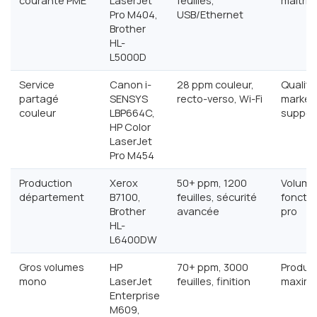
courante PME
LaserJet
feuilles,
maîtris
Pro M404,
USB/Ethernet
Brother
HL-
L5000D
Service
Canon i-
28 ppm couleur,
Qualité
partagé
SENSYS
recto-verso, Wi-Fi
marketi
couleur
LBP664C,
suppor
HP Color
LaserJet
Pro M454
Production
Xerox
50+ ppm, 1200
Volume
département
B7100,
feuilles, sécurité
fonctio
Brother
avancée
pro
HL-
L6400DW
Gros volumes
HP
70+ ppm, 3000
Product
mono
LaserJet
feuilles, finition
maxima
Enterprise
M609,