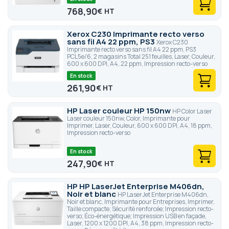
768,90
€
Xerox C230 Imprimante recto verso
sans fil A4 22 ppm, PS3
Xerox C230
Imprimante recto verso sans fil A4 22 ppm, PS3
PCL5e/6, 2 magasins Total 251 feuilles, Laser, Couleur,
600 x 600 DPI, A4, 22 ppm, Impression recto-verso
En stock
261,90
€
HP Laser couleur HP 150nw
HP Color Laser
Laser couleur 150nw, Color, Imprimante pour
Imprimer, Laser, Couleur, 600 x 600 DPI, A4, 18 ppm,
Impression recto-verso
En stock
247,90
€
HP HP LaserJet Enterprise M406dn,
Noir et blanc
HP LaserJet Enterprise M406dn,
Noir et blanc, Imprimante pour Entreprises, Imprimer,
Taille compacte; Sécurité renforcée; Impression recto-
verso; Éco-énergétique; Impression USB en façade,
Laser, 1200 x 1200 DPI, A4, 38 ppm, Impression recto-