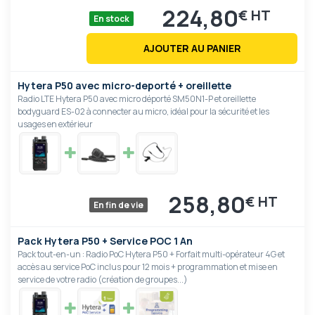
224,80
€
En stock
AJOUTER AU PANIER
Hytera P50 avec micro-deporté + oreillette
Radio LTE Hytera P50 avec micro déporté SM50N1-P et oreillette
bodyguard ES-02 à connecter au micro, idéal pour la sécurité et les
usages en extérieur
258,80
€
En fin de vie
Pack Hytera P50 + Service POC 1 An
Pack tout-en-un : Radio PoC Hytera P50 + Forfait multi-opérateur 4G et
accès au service PoC inclus pour 12 mois + programmation et mise en
service de votre radio (création de groupes...)