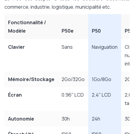
commerce, industrie, logistique, municipalité etc.
Fonctionnalité /
Modèle
P50e
P50
P50
Clavier
Sans
Naviguation
Clav
num
inté
Mémoire/Stockage
2Go/32Go
1Go/8Go
2Go
Écran
0.96" LCD
2,4" LCD
2,8
tact
Autonomie
30h
24h
30h