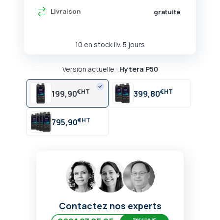
Livraison
gratuite
10 en stock liv. 5 jours
Version actuelle :
Hytera P50
€
€
199,90
399,80
€
795,90
Contactez nos experts
Service et