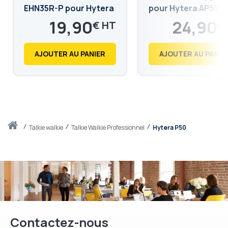
EHN35R-P pour Hytera
pour Hytera AP515,
AP515, AP525,AP585,
AP525, AP585 et BP
19,90
24,90
€
€
BP515 et BP565 - VOX
BP565, P50 et P50 
23,88
29,88
€
€
et PTT
AJOUTER AU PANIER
AJOUTER AU PANIE
Accueil
talkie walkie
Talkie Walkie Professionnel
Hytera P50
Contactez-nous