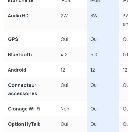
Étanchéité
IP68
IP68
IP6
Audio HD
2W
3W
3W 
anti
GPS
Oui
Oui
Oui
Bluetooth
4.2
5.0
5.0
Android
12
12
12
Connecteur
Oui
Oui
Oui
accessoires
Clonage Wi-Fi
Non
Oui
Oui
Option HyTalk
Oui
Oui
Oui