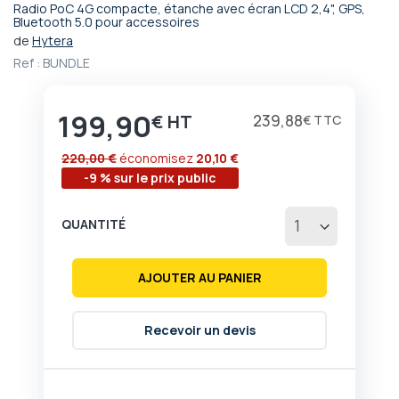
Radio PoC 4G compacte, étanche avec écran LCD 2,4", GPS,
Passer
Bluetooth 5.0 pour accessoires
au
de
Hytera
début
Ref :
BUNDLE
de
la
Galerie
199,90
€
239,88
€
d’images
220,00 €
économisez
20,10 €
-9 % sur le prix public
QUANTITÉ
AJOUTER AU PANIER
Recevoir un devis