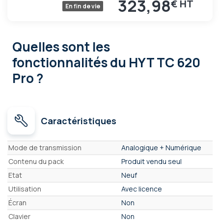
323,98
€
En fin de vie
Quelles sont les
fonctionnalités
du HYT TC 620
Pro ?
Caractéristiques
Caractéristiques
Mode de transmission
Analogique + Numérique
Contenu du pack
Produit vendu seul
Etat
Neuf
Utilisation
Avec licence
Écran
Non
Clavier
Non