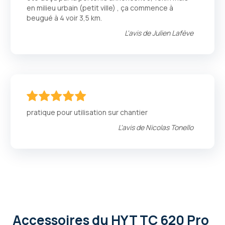
en milieu urbain (petit ville) , ça commence à
beugué à 4 voir 3,5 km.
L'avis de
Julien Lafève
100
100
% of
pratique pour utilisation sur chantier
L'avis de
Nicolas Tonello
Accessoires
du HYT TC 620 Pro