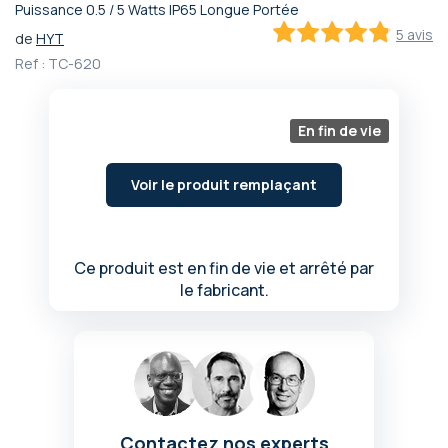
Puissance 0.5 / 5 Watts IP65 Longue Portée
Passer
5 avis
de
HYT
au
96
100
% of
début
Ref :
TC-620
de
la
Galerie
En fin de vie
d’images
Voir le produit remplaçant
Ce produit est en fin de vie et arrêté par
le fabricant.
Contactez nos experts