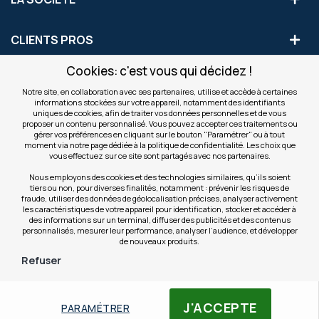
CLIENTS PROS
Cookies: c'est vous qui décidez !
S'INSCRIRE AUX OFFRES COMMERCIALES
Notre site, en collaboration avec ses partenaires, utilise et accède à certaines
informations stockées sur votre appareil, notamment des identifiants
Inscription
uniques de cookies, afin de traiter vos données personnelles et de vous
Valider
à
proposer un contenu personnalisé. Vous pouvez accepter ces traitements ou
notre
gérer vos préférences en cliquant sur le bouton "Paramétrer" ou à tout
moment via notre page dédiée à la politique de confidentialité. Les choix que
newsletter
INFOS
vous effectuez sur ce site sont partagés avec nos partenaires.
:
Nous employons des cookies et des technologies similaires, qu’ils soient
tiers ou non, pour diverses finalités, notamment : prévenir les risques de
NOS SITES
fraude, utiliser des données de géolocalisation précises, analyser activement
les caractéristiques de votre appareil pour identification, stocker et accéder à
des informations sur un terminal, diffuser des publicités et des contenus
personnalisés, mesurer leur performance, analyser l’audience, et développer
de nouveaux produits.
Refuser
© Copyright OfficeEasy 2026
J'ACCEPTE
PARAMÉTRER