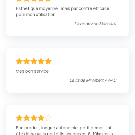
100
100
% of
Esthetique moyenne , mais par contre efficace
pour mon utilisation
L'avis de
Eric Mascaro
100
100
% of
tres bon service
L'avis de
Mr Albert AWAD
80
100
% of
Bon produit, longue autonomie, petit bémol, j’ai
été déçu par la porté. Ils annoncent 8, 10km mais