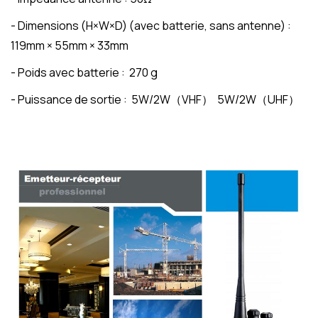
- Dimensions (H×W×D) (avec batterie, sans antenne) :
119mm × 55mm × 33mm
- Poids avec batterie : 270 g
- Puissance de sortie : 5W/2W
（
VHF
）
5W/2W
（
UHF
）