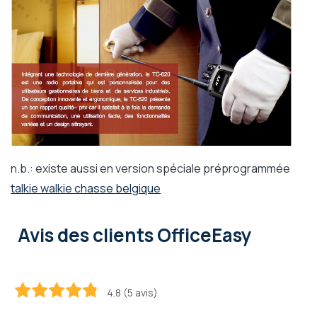
n.b.: existe aussi en version spéciale préprogrammée
talkie walkie chasse belgique
Avis des clients OfficeEasy
4.8 (5 avis)
96
100
% of