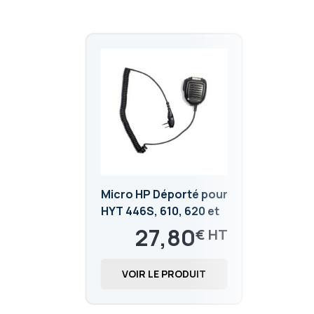
Micro HP Déporté pour
HYT 446S, 610, 620 et
série PD 405, 415, 505,
27,80
€
565, BD5
33,36
€
VOIR LE PRODUIT