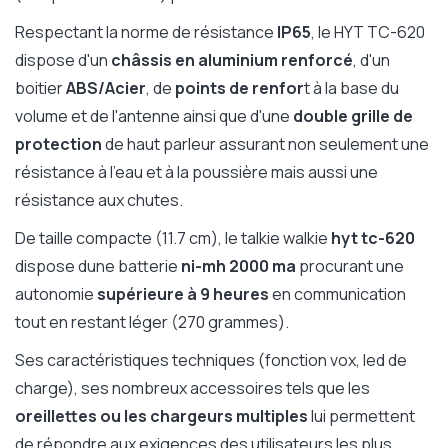
Respectant la norme de résistance
IP65
, le HYT TC-620
dispose d'un
châssis en aluminium renforcé
, d'un
boitier
ABS/Acier
, de
points de renfor
t à la base du
volume et de l'antenne ainsi que d'une
double grille de
protection
de haut parleur assurant non seulement une
résistance à l'eau et à la poussière mais aussi une
résistance aux chutes.
De taille compacte (11.7 cm), le talkie walkie
hyt tc-620
dispose dune batterie
ni-mh 2000 ma
procurant une
autonomie
supérieure à 9 heures
en communication
tout en restant léger (270 grammes).
Ses caractéristiques techniques (fonction vox, led de
charge), ses nombreux accessoires tels que les
oreillettes ou les chargeurs multiples
lui permettent
de répondre aux exigences des utilisateurs les plus