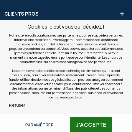
CLIENTS PROS
Cookies: c'est vous qui décidez !
S'INSCRIRE AUX OFFRES COMMERCIALES
Notre site, en collaboration avec ses partenaires, utilise et accède à certaines
informations stockées sur votre appareil, notamment des identifiants
Inscription
uniques de cookies, afin de traiter vos données personnelles et de vous
Valider
à
proposer un contenu personnalisé. Vous pouvez accepter ces traitements ou
notre
gérer vos préférences en cliquant sur le bouton "Paramétrer" ou à tout
moment via notre page dédiée à la politique de confidentialité. Les choix que
newsletter
INFOS
vous effectuez sur ce site sont partagés avec nos partenaires.
:
Nous employons des cookies et des technologies similaires, qu’ils soient
tiers ou non, pour diverses finalités, notamment : prévenir les risques de
NOS SITES
fraude, utiliser des données de géolocalisation précises, analyser activement
les caractéristiques de votre appareil pour identification, stocker et accéder à
des informations sur un terminal, diffuser des publicités et des contenus
personnalisés, mesurer leur performance, analyser l’audience, et développer
de nouveaux produits.
Refuser
© Copyright OfficeEasy 2026
J'ACCEPTE
PARAMÉTRER