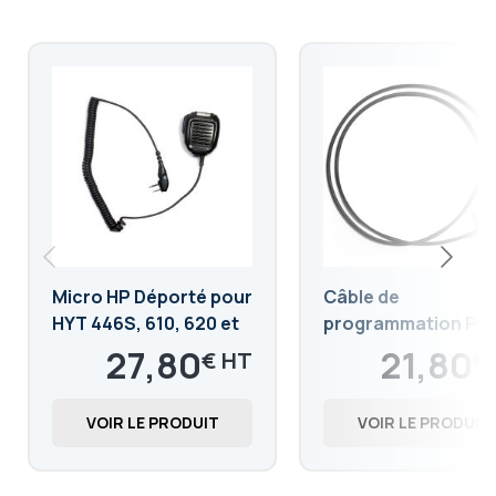
Micro HP Déporté pour
Câble de
HYT 446S, 610, 620 et
programmation PC
série PD 405, 415, 505,
pour HYT Power 44
27,80
21,80
€
€
565, BD5
33,36
26,16
€
€
VOIR LE PRODUIT
VOIR LE PRODUIT