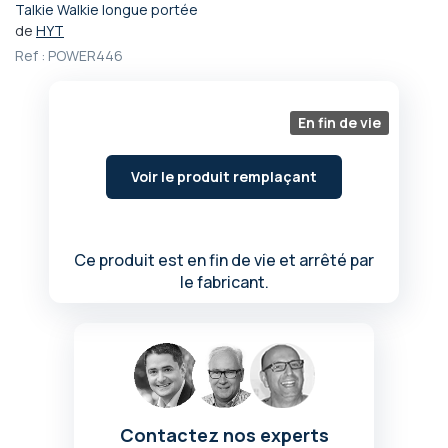
Talkie Walkie longue portée
Passer
de
HYT
au
Ref :
POWER446
début
de
la
Galerie
En fin de vie
d’images
Voir le produit remplaçant
Ce produit est en fin de vie et arrêté par
le fabricant.
Contactez nos experts