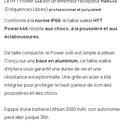
Le HYT Power
est un émetteur récepteur
446
PMR446
(Fréquences Libres)
.
professionnel et polyvalent
Conforme à la
norme IP66
, le talkie walkie
HYT
Power446
résiste
aux chocs, à la poussière et aux
éclaboussures.
De taille compacte, le Power 446 est simple à utiliser.
Conçu sur une
base en aluminium,
ce talkie walkie
d'Hytera vous garantit une durée de vie et une
résistance exceptionnelle. Une grille en acier a été
intégrée pour protéger le haut-parleur de 4cm des
poussières et des chocs.
Equipé d’une batterie Lithium 2000 mAh, son autonomie
peut aller jusque 36h.