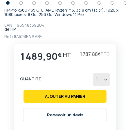
HP Pro x360 435 G10, AMD Ryzen™ 5, 33,8 cm (13.3"), 1920 x
Passer
1080 pixels, 8 Go, 256 Go, Windows 11 Pro
au
début
EAN :
196548339204
de
HP
de
la
Ref :
8A523EA#ABF
Galerie
d’images
1 489,90
1 787,88
€
€
QUANTITÉ
AJOUTER AU PANIER
Recevoir un devis