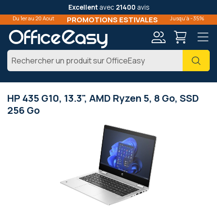
Excellent
avec
21400
avis
Du 1er au 20 Aout
PROMOTIONS ESTIVALES
Jusqu'à -35%
Mon
Cher
compte
HP 435 G10, 13.3", AMD Ryzen 5, 8 Go, SSD
256 Go
Passer
à
la
fin
de
la
galerie
d’images