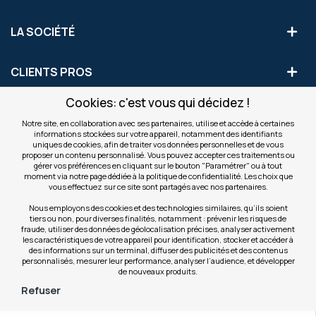
LA SOCIÉTÉ
CLIENTS PROS
Cookies: c'est vous qui décidez !
S'INSCRIRE AUX OFFRES COMMERCIALES
Notre site, en collaboration avec ses partenaires, utilise et accède à certaines
informations stockées sur votre appareil, notamment des identifiants
Inscription
uniques de cookies, afin de traiter vos données personnelles et de vous
Valider
à
proposer un contenu personnalisé. Vous pouvez accepter ces traitements ou
notre
gérer vos préférences en cliquant sur le bouton "Paramétrer" ou à tout
moment via notre page dédiée à la politique de confidentialité. Les choix que
newsletter
INFOS
vous effectuez sur ce site sont partagés avec nos partenaires.
:
Nous employons des cookies et des technologies similaires, qu’ils soient
tiers ou non, pour diverses finalités, notamment : prévenir les risques de
NOS SITES
fraude, utiliser des données de géolocalisation précises, analyser activement
les caractéristiques de votre appareil pour identification, stocker et accéder à
des informations sur un terminal, diffuser des publicités et des contenus
personnalisés, mesurer leur performance, analyser l’audience, et développer
de nouveaux produits.
Refuser