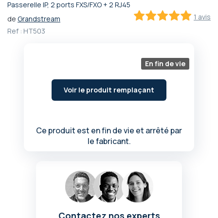
Passerelle IP, 2 ports FXS/FXO + 2 RJ45
Passer
1 avis
de
Grandstream
au
100
100
% of
début
Ref :
HT503
de
la
Galerie
En fin de vie
d’images
Voir le produit remplaçant
Ce produit est en fin de vie et arrêté par
le fabricant.
Contactez nos experts