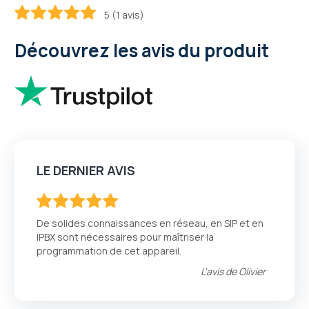
5 (1 avis)
100
100
% of
Découvrez les avis du produit
LE DERNIER AVIS
100
100
% of
De solides connaissances en réseau, en SIP et en
IPBX sont nécessaires pour maîtriser la
programmation de cet appareil.
L'avis de
Olivier