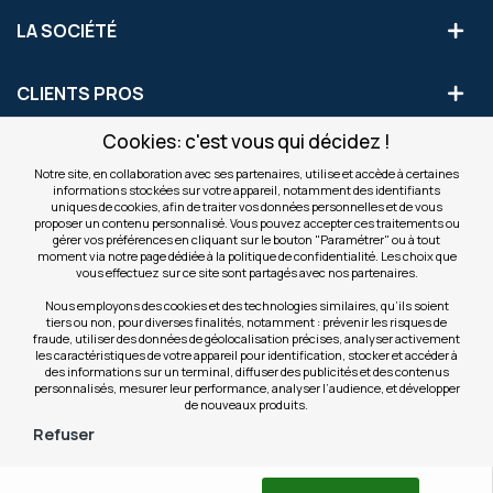
LA SOCIÉTÉ
CLIENTS PROS
Cookies: c'est vous qui décidez !
S'INSCRIRE AUX OFFRES COMMERCIALES
Notre site, en collaboration avec ses partenaires, utilise et accède à certaines
informations stockées sur votre appareil, notamment des identifiants
Inscription
uniques de cookies, afin de traiter vos données personnelles et de vous
Valider
à
proposer un contenu personnalisé. Vous pouvez accepter ces traitements ou
notre
gérer vos préférences en cliquant sur le bouton "Paramétrer" ou à tout
moment via notre page dédiée à la politique de confidentialité. Les choix que
newsletter
INFOS
vous effectuez sur ce site sont partagés avec nos partenaires.
:
Nous employons des cookies et des technologies similaires, qu’ils soient
tiers ou non, pour diverses finalités, notamment : prévenir les risques de
NOS SITES
fraude, utiliser des données de géolocalisation précises, analyser activement
les caractéristiques de votre appareil pour identification, stocker et accéder à
des informations sur un terminal, diffuser des publicités et des contenus
personnalisés, mesurer leur performance, analyser l’audience, et développer
de nouveaux produits.
Refuser