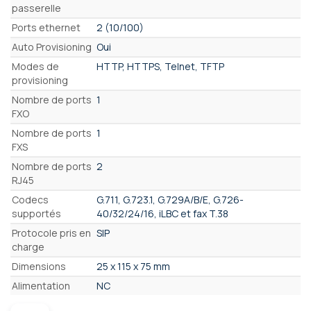
passerelle
Ports ethernet
2 (10/100)
Auto Provisioning
Oui
Modes de
HTTP, HTTPS, Telnet, TFTP
provisioning
Nombre de ports
1
FXO
Nombre de ports
1
FXS
Nombre de ports
2
RJ45
Codecs
G.711, G.723.1, G.729A/B/E, G.726-
supportés
40/32/24/16, iLBC et fax T.38
Protocole pris en
SIP
charge
Dimensions
25 x 115 x 75 mm
Alimentation
NC