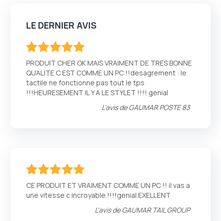
LE DERNIER AVIS
100
100
% of
PRODUIT CHER OK MAIS VRAIMENT DE TRES BONNE
QUALITE C EST COMME UN PC !!desagrement : le
tactile ne fonctionne pas tout le tps
!!!HEURESEMENT IL Y A LE STYLET !!!! genial
L'avis de
GAUMAR POSTE 83
100
100
% of
CE PRODUIT ET VRAIMENT COMME UN PC !! il vas a
une vitesse c incroyable !!!!genial EXELLENT
L'avis de
GAUMAR TAIL GROUP