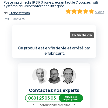
Poste multimedia IP SIP 3 lignes, ecran tactile 7 pouces, wifi,
Passer
système de visioconférence intégrée
au
2 avis
de
Grandstream
début
100
100
% of
Ref :
GXV3175
de
la
Galerie
d’images
En fin de vie
Ce produit est en fin de vie et arrêté par
le fabricant.
Contactez nos experts
Service et
0801 23 05 05
appel gratuit
du lundi au vendredi de 9h à 18h