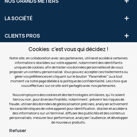
NOS GRANDS MÉTIERS
LA SOCIÉTÉ
CLIENTS PROS
Cookies: c'est vous qui décidez !
S'INSCRIRE AUX OFFRES COMMERCIALES
Notre site, en collaboration avec ses partenaires, utilise et accède à certaines
informations stockées sur votre appareil, notamment des identifiants
Inscription
uniques de cookies, afin de traiter vos données personnelles et de vous
Valider
à
proposer un contenu personnalisé. Vous pouvez accepter ces traitements ou
notre
gérer vos préférences en cliquant sur le bouton "Paramétrer" ou à tout
moment via notre page dédiée à la politique de confidentialité. Les choix que
newsletter
INFOS
vous effectuez sur ce site sont partagés avec nos partenaires.
:
Nous employons des cookies et des technologies similaires, qu’ils soient
tiers ou non, pour diverses finalités, notamment : prévenir les risques de
NOS SITES
fraude, utiliser des données de géolocalisation précises, analyser activement
les caractéristiques de votre appareil pour identification, stocker et accéder à
des informations sur un terminal, diffuser des publicités et des contenus
personnalisés, mesurer leur performance, analyser l’audience, et développer
de nouveaux produits.
Refuser