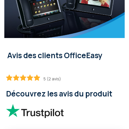
Avis des clients OfficeEasy
5 (2 avis)
100
100
% of
Découvrez les avis du produit