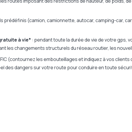
e les routes imposant des restrictions de hauteur, de poids, de
fils prédéfinis (camion, camionnette, autocar, camping-car, 
ratuite à vie*
: pendant toute la durée de vie de votre gps,
ant les changements structurels du réseau routier, les nouvel
 (contournez les embouteillages et indiquez à vos clients
l des dangers sur votre route pour conduire en toute sécuri