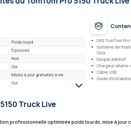
lités
du TomTom Pro 5150 Truck Live
Conten
GPS TomTom Pro 5
Poids lourd
Système de fixat
5 pouces
Click
Non
Disque adhésif
Chargeur allume-
Oui
Câble USB
Mises à jour gratuites à vie
Guide d'installati
Oui
Non
Oui
5150 Truck Live
Oui
Oui
ion professionnelle optimisée poids lourds, mise à jour ca
Non