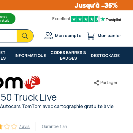
ce et
Excellent
ratuit
Chercher
Chercher
Mon compte
Mon panier
 ET
CODES BARRES &
INFORMATIQUE
DESTOCKAGE
TES
BADGES
Partager
50 Truck Live
 Autocars TomTom avec cartographie gratuite à vie
7 avis
Garantie
1 an