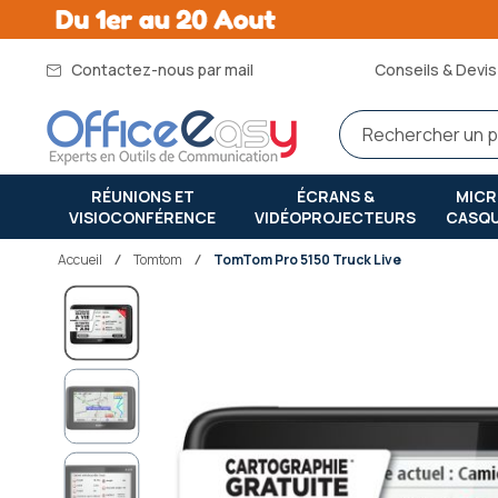
Contactez-nous par mail
Conseils & Devis 
RÉUNIONS ET
ÉCRANS &
MIC
VISIOCONFÉRENCE
VIDÉOPROJECTEURS
CASQ
Accueil
tomtom
TomTom Pro 5150 Truck Live
Passer
à
la
fin
de
la
galerie
d’images