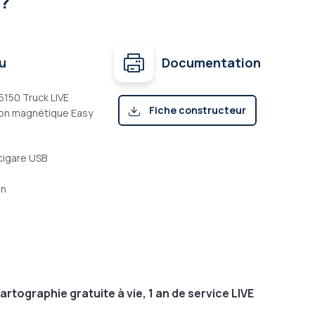
 ?
u
Documentation
150 Truck LIVE
Fiche constructeur
ion magnétique Easy
(pdf)
cigare USB
on
rtographie gratuite à vie, 1 an de service LIVE