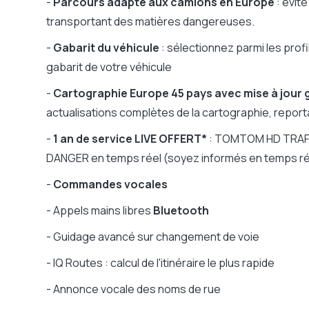
-
Parcours adapté aux camions en Europe
: évit
transportant des matières dangereuses.
-
Gabarit du véhicule
: sélectionnez parmi les pro
gabarit de votre véhicule
-
Cartographie Europe 45 pays avec mise à jour g
actualisations complètes de la cartographie, report
-
1 an de service LIVE OFFERT*
: TOMTOM HD TRAFFIC
DANGER en temps réel (soyez informés en temps rée
-
Commandes vocales
- Appels mains libres
Bluetooth
- Guidage avancé sur changement de voie
- IQ Routes : calcul de l'itinéraire le plus rapide
- Annonce vocale des noms de rue