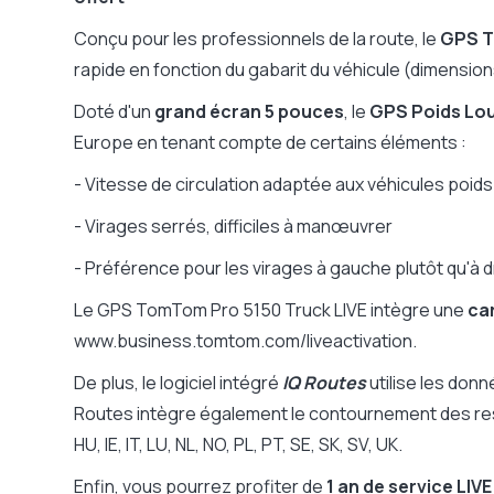
Bluetooth
Autonomie
Conçu pour les professionnels de la route, le
GPS T
Entrée caméra de recul
rapide en fonction du gabarit du véhicule (dimensio
Dimensions
Doté d'un
grand écran 5 pouces
, le
GPS Poids Lo
Poids
Europe en tenant compte de certains éléments :
- Vitesse de circulation adaptée aux véhicules poids
- Virages serrés, difficiles à manœuvrer
- Préférence pour les virages à gauche plutôt qu'à d
Le GPS TomTom Pro 5150 Truck LIVE intègre une
ca
www.business.tomtom.com/liveactivation.
De plus, le logiciel intégré
IQ Routes
utilise les donn
Routes intègre également le contournement des restric
HU, IE, IT, LU, NL, NO, PL, PT, SE, SK, SV, UK.
Enfin, vous pourrez profiter de
1 an de service LIVE