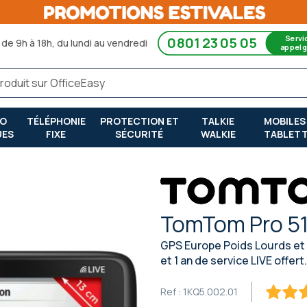
Servi
0801 23 05 05
de 9h à 18h, du lundi au vendredi
appel g
RO
TÉLÉPHONIE
PROTECTION ET
TALKIE
MOBILES
UES
FIXE
SÉCURITÉ
WALKIE
TABLET
TomTom Pro 51
GPS Europe Poids Lourds et
et 1 an de service LIVE offert.
Ref :
1KQ5.002.01