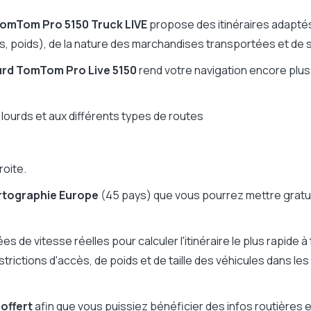
Oui
2h
omTom Pro 5150 Truck LIVE
propose des itinéraires adaptés a
Oui
ns, poids), de la nature des marchandises transportées et de 
NC
urd
TomTom Pro Live 5150
rend votre navigation encore plus
NC
 lourds et aux différents types de routes
roite.
rtographie Europe
(45 pays) que vous pourrez mettre gratuit
ées de vitesse réelles pour calculer l'itinéraire le plus rapide
tions d'accès, de poids et de taille des véhicules dans les pay
 offert
afin que vous puissiez bénéficier des infos routières 