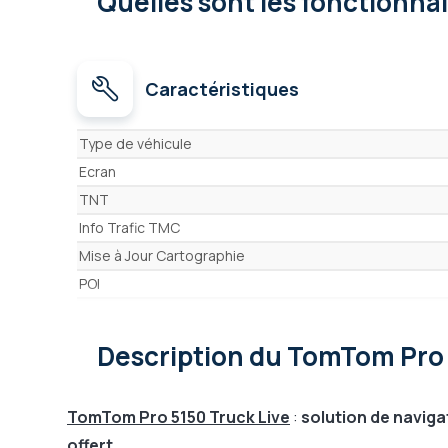
Quelles sont les fonctionna
Caractéristiques
Caractéristiques
Type de véhicule
Ecran
TNT
Info Trafic TMC
Mise à Jour Cartographie
POI
Planification d'un voyage à plusieurs étapes
Avertisseur excès de vitesse
Description
du TomTom Pro 
Avertisseur zones de danger
Commandes vocales
TomTom Pro 5150 Truck Live
:
solution de navigat
Radio
offert