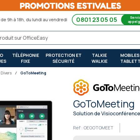
Servi
0801 23 05 05
de 9h à 18h, du lundi au vendredi
appel g
RO
TÉLÉPHONIE
PROTECTION ET
TALKIE
MOBILES
UES
FIXE
SÉCURITÉ
WALKIE
TABLET
 Divers
GoToMeeting
GoToMeeting
Solution de Visioconférence
Ref :
OEGOTOMEET