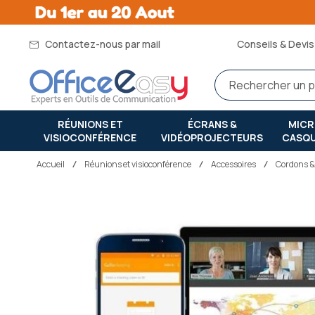
Contactez-nous par mail
Conseils & Devis 
RÉUNIONS ET
ÉCRANS &
MIC
VISIOCONFÉRENCE
VIDÉOPROJECTEURS
CASQ
Accueil
réunions et visioconférence
Accessoires
Cordons &
Passer
à
la
fin
de
la
galerie
d’images