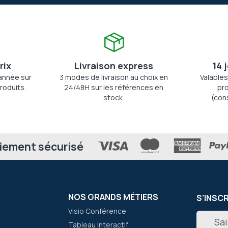
rix
Livraison express
14 
'année sur
3 modes de livraison au choix en
Valables
roduits.
24/48H sur les références en
pro
stock.
(con
iement sécurisé
NOS GRANDS MÉTIERS
S'INSC
Visio Conférence
Inscripti
Tableau Interactif
à