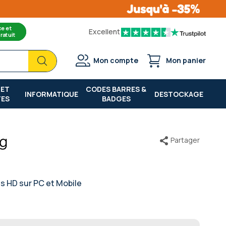
ce et
Excellent
ratuit
Chercher
Chercher
Mon compte
Mon panier
 ET
CODES BARRES &
INFORMATIQUE
DESTOCKAGE
TES
BADGES
Partager
s HD sur PC et Mobile