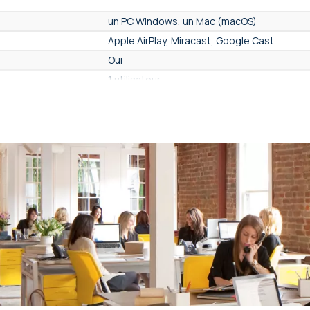
un PC Windows, un Mac (macOS)
Apple AirPlay, Miracast, Google Cast
Oui
1 utilisateur
1080p Full HD - 2Mpx
1080p Full HD - 2Mpx
Non - 30 images/secondes
non
Non
Oui
Oui
1 sortie écran
Non
Non
Non compatible avec un bouton