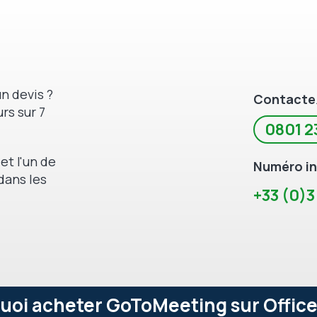
Non, nécessite un logiciel
1080p Full HD - 2Mpx
n devis ?
Contacte
rs sur 7
0801 2
et l'un de
Numéro in
dans les
+33 (0)3
uoi acheter GoToMeeting sur Office