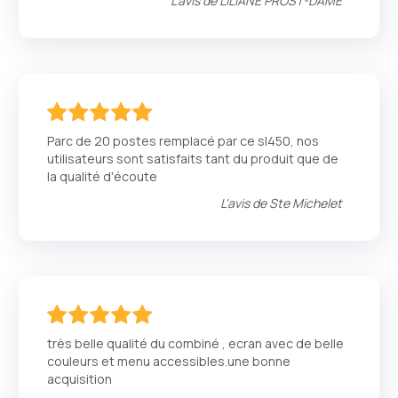
L'avis de
LILIANE PROST-DAME
100
100
% of
Parc de 20 postes remplacé par ce sl450, nos
utilisateurs sont satisfaits tant du produit que de
la qualité d'écoute
L'avis de
Ste Michelet
100
100
% of
très belle qualité du combiné , ecran avec de belle
couleurs et menu accessibles.une bonne
acquisition