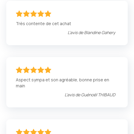
100
100
% of
Très contente de cet achat
L'avis de
Blandine Gahery
100
100
% of
Aspect sympa et son agréable, bonne prise en
main
L'avis de
Guénoël THIBAUD