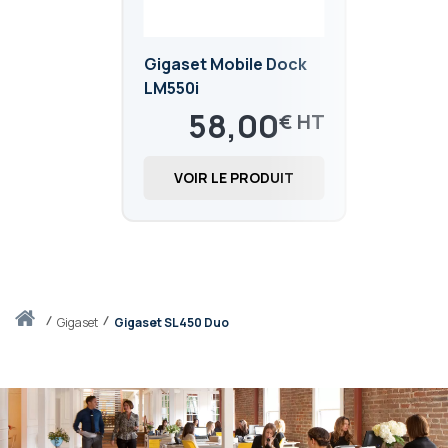
Gigaset Mobile Dock
LM550i
58,00
€
69,60
€
VOIR LE PRODUIT
Accueil
gigaset
Gigaset SL450 Duo