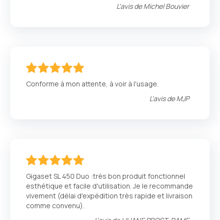
L'avis de
Michel Bouvier
100
100
% of
Conforme à mon attente, à voir à l'usage.
L'avis de
MJP
100
100
% of
Gigaset SL 450 Duo :très bon produit fonctionnel
esthétique et facile d'utilisation. Je le recommande
vivement (délai d'expédition très rapide et livraison
comme convenu).