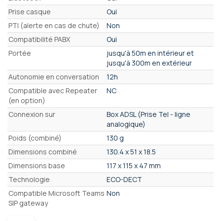
Prise casque
Oui
PTI (alerte en cas de chute)
Non
Compatibilité PABX
Oui
Portée
jusqu'à 50m en intérieur et
jusqu'à 300m en extérieur
Autonomie en conversation
12h
Compatible avec Repeater
NC
(en option)
Connexion sur
Box ADSL (Prise Tel - ligne
analogique)
Poids (combiné)
130 g
Dimensions combiné
130.4 x 51 x 18.5
Dimensions base
117 x 115 x 47 mm
Technologie
ECO-DECT
Compatible Microsoft Teams
Non
SIP gateway