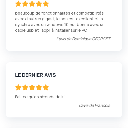
100
100
% of
beaucoup de fonctionnalités et compatibilités
avec d'autres gigast, le son est excellent et la
synchro avec un windows 10 est bonne avec un
cable usb et l'appli à installer sur le PC
L'avis de
Dominique GEORGET
LE DERNIER AVIS
100
100
% of
Fait ce qu'on attends de lui
L'avis de
Francois