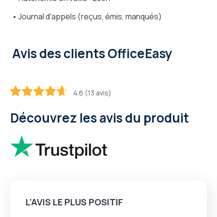
• Journal d'appels (reçus, émis, manqués)
Avis des clients OfficeEasy
4.6 (13 avis)
92.4
100
% of
Découvrez les avis du produit
L'AVIS LE PLUS POSITIF