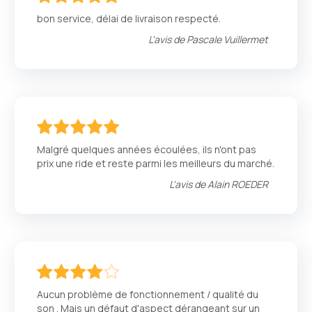
100
100
% of
bon service, délai de livraison respecté.
L'avis de
Pascale Vuillermet
100
100
% of
Malgré quelques années écoulées, ils n'ont pas
prix une ride et reste parmi les meilleurs du marché.
L'avis de
Alain ROEDER
80
100
% of
Aucun problème de fonctionnement / qualité du
son . Mais un défaut d'aspect dérangeant sur un