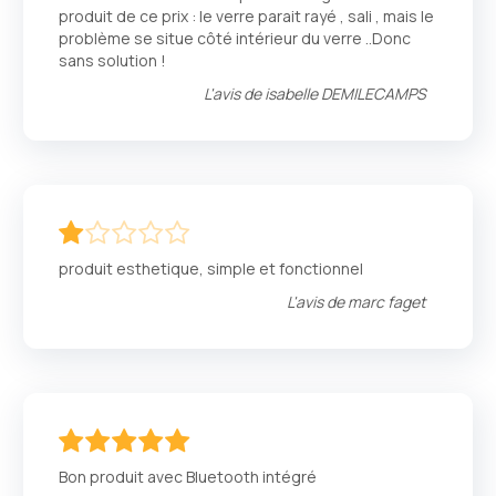
produit de ce prix : le verre parait rayé , sali , mais le
problème se situe côté intérieur du verre ..Donc
sans solution !
L'avis de
isabelle DEMILECAMPS
20
100
% of
produit esthetique, simple et fonctionnel
L'avis de
marc faget
100
100
% of
Bon produit avec Bluetooth intégré