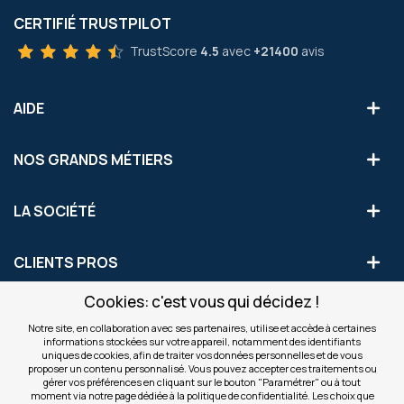
CERTIFIÉ TRUSTPILOT
TrustScore
4.5
avec
+21400
avis
AIDE
NOS GRANDS MÉTIERS
LA SOCIÉTÉ
CLIENTS PROS
Cookies: c'est vous qui décidez !
S'INSCRIRE AUX OFFRES COMMERCIALES
Notre site, en collaboration avec ses partenaires, utilise et accède à certaines
informations stockées sur votre appareil, notamment des identifiants
Inscription
uniques de cookies, afin de traiter vos données personnelles et de vous
Valider
à
proposer un contenu personnalisé. Vous pouvez accepter ces traitements ou
notre
gérer vos préférences en cliquant sur le bouton "Paramétrer" ou à tout
moment via notre page dédiée à la politique de confidentialité. Les choix que
newsletter