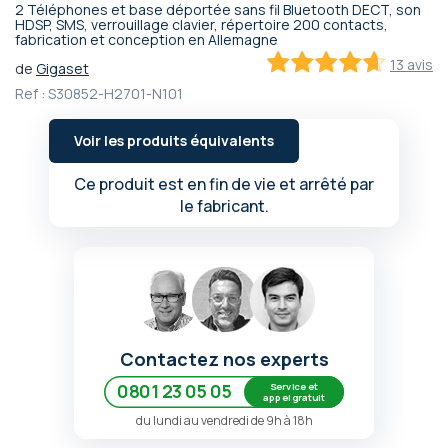
2 Téléphones et base déportée sans fil Bluetooth DECT, son
Passer
HDSP, SMS, verrouillage clavier, répertoire 200 contacts,
fabrication et conception en Allemagne
au
début
13 avis
de
Gigaset
de
92.4
100
% of
Ref :
S30852-H2701-N101
la
Galerie
d’images
Voir les produits équivalents
Ce produit est en fin de vie et arrêté par
le fabricant.
Contactez nos experts
Service et
0801 23 05 05
appel gratuit
du lundi au vendredi de 9h à 18h