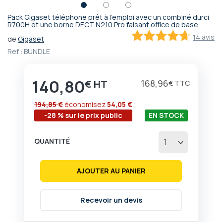
Pack Gigaset téléphone prêt à l'emploi avec un combiné durci
Passer
R700H et une borne DECT N210 Pro faisant office de base
au
14 avis
de
Gigaset
début
92.8
100
% of
Ref :
BUNDLE
de
la
Galerie
140,80
d’images
€
168,96
€
194,85 €
économisez
54,05 €
-28 % sur le prix public
EN STOCK
QUANTITÉ
AJOUTER AU PANIER
Recevoir un devis