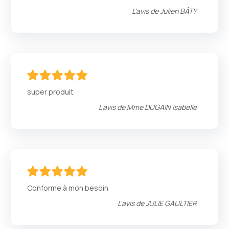
L'avis de
Julien BÂTY
100
100
% of
super produit
L'avis de
Mme DUGAIN Isabelle
100
100
% of
Conforme à mon besoin
L'avis de
JULIE GAULTIER