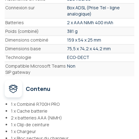
Connexion sur
Box ADSL (Prise Tel - ligne
analogique)
Batteries
2 x AAA NiMh 400 mAh
Poids (combiné)
381 g
Dimensions combiné
159 x 54 x 25 mm
Dimensions base
75,5 x 74,2 x 44,2 mm
Technologie
ECO-DECT
Compatible Microsoft Teams
Non
SIP gateway
Contenu
1 x Combiné R700H PRO
1 x Cache batterie
2 x batteries AAA (NiMH)
1 x Clip de ceinture
1 x Chargeur
1 x Bloc secteur du chargeur