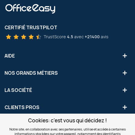
CERTIFIÉ TRUSTPILOT
TrustScore
4.5
avec
+21400
avis
AIDE
NOS GRANDS MÉTIERS
LA SOCIÉTÉ
CLIENTS PROS
Cookies: c'est vous qui décidez !
S'INSCRIRE AUX OFFRES COMMERCIALES
Notre site, en collaboration avec ses partenaires, utilise et accède à certaines
informations stockées sur votre appareil, notamment des identifiants