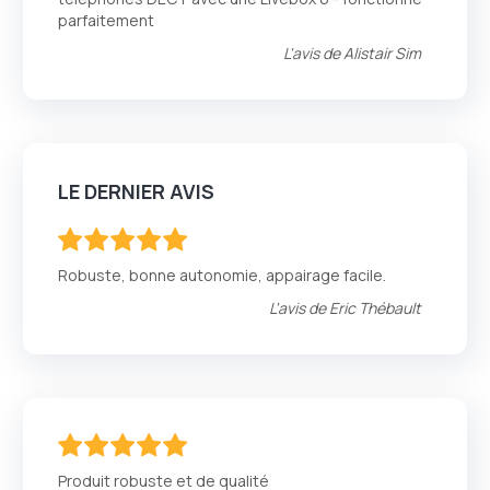
parfaitement
L'avis de
Alistair Sim
LE DERNIER AVIS
100
100
% of
Robuste, bonne autonomie, appairage facile.
L'avis de
Eric Thébault
100
100
% of
Produit robuste et de qualité