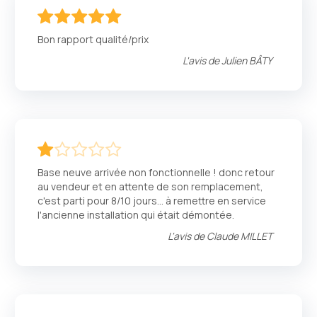
100
100
% of
Bon rapport qualité/prix
L'avis de
Julien BÂTY
20
100
% of
Base neuve arrivée non fonctionnelle ! donc retour
au vendeur et en attente de son remplacement,
c'est parti pour 8/10 jours... à remettre en service
l'ancienne installation qui était démontée.
L'avis de
Claude MILLET