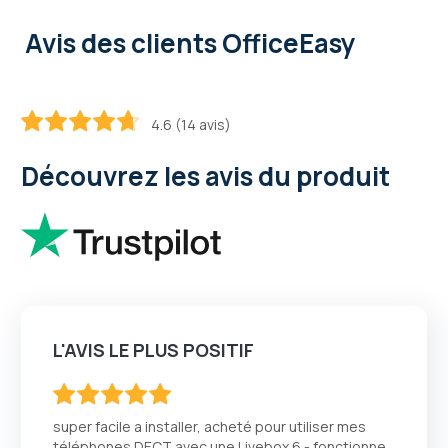
Avis des clients OfficeEasy
4.6 (14 avis)
92.8
100
% of
Découvrez les avis du produit
L'AVIS LE PLUS POSITIF
100
100
% of
super facile a installer, acheté pour utiliser mes
téléphones DECT avec une Livebox 6 - fonctionne