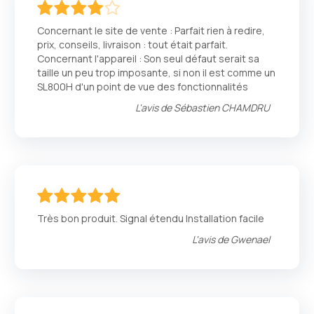
80
100
% of
Concernant le site de vente : Parfait rien à redire,
prix, conseils, livraison : tout était parfait.
Concernant l'appareil : Son seul défaut serait sa
taille un peu trop imposante, si non il est comme un
SL800H d'un point de vue des fonctionnalités
L'avis de
Sébastien CHAMDRU
100
100
% of
Très bon produit. Signal étendu Installation facile
L'avis de
Gwenael