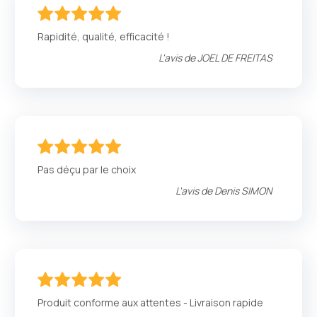
100
100
% of
Rapidité, qualité, efficacité !
L'avis de
JOEL DE FREITAS
100
100
% of
Pas déçu par le choix
L'avis de
Denis SIMON
100
100
% of
Produit conforme aux attentes - Livraison rapide