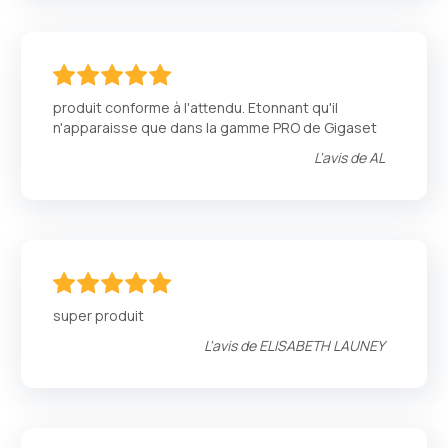
100
100
% of
produit conforme à l'attendu. Etonnant qu'il
n'apparaisse que dans la gamme PRO de Gigaset
L'avis de
AL
100
100
% of
super produit
L'avis de
ELISABETH LAUNEY