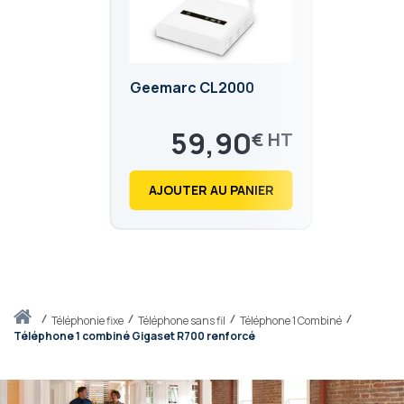
Geemarc CL2000
59,90
€
71,88
€
AJOUTER AU PANIER
Accueil
téléphonie fixe
Téléphone sans fil
Téléphone 1 Combiné
Téléphone 1 combiné Gigaset R700 renforcé