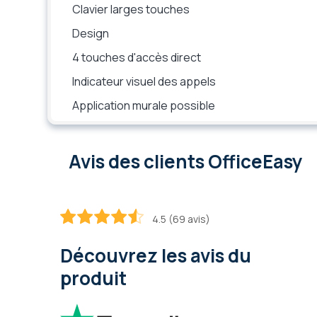
Clavier larges touches
Design
4 touches d'accès direct
Indicateur visuel des appels
Application murale possible
Avis des clients OfficeEasy
4.5 (69 avis)
89.855072463768
100
% of
Découvrez les avis du
produit