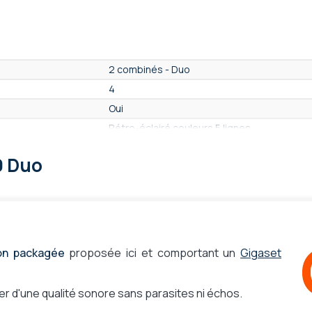
2 combinés - Duo
4
Oui
Rétro-éclairé couleurs 5 lignes
150 contacts
0 Duo
Non
Oui
Non
Oui
Oui
on packagée
proposée ici et comportant un
Gigaset
Oui
Non
r d'une qualité sonore sans parasites ni échos.
Non