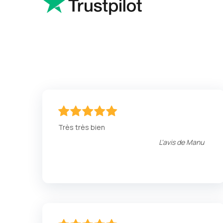
100
100
% of
Très très bien
L'avis de
Manu