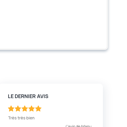
LE DERNIER AVIS
100
100
% of
Très très bien
L'avis de
Manu