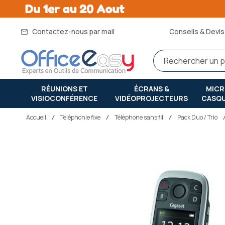
Contactez-nous par mail
Conseils & Devis 
RÉUNIONS ET
ÉCRANS &
MIC
VISIOCONFÉRENCE
VIDÉOPROJECTEURS
CASQ
Accueil
téléphonie fixe
Téléphone sans fil
Pack Duo / Trio
Passer
à
la
fin
de
la
galerie
d’images