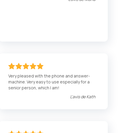
100
100
% of
Very pleased with the phone and answer-
machine. Very easy to use especially for a
senior person, which I am!
L'avis de
Kath