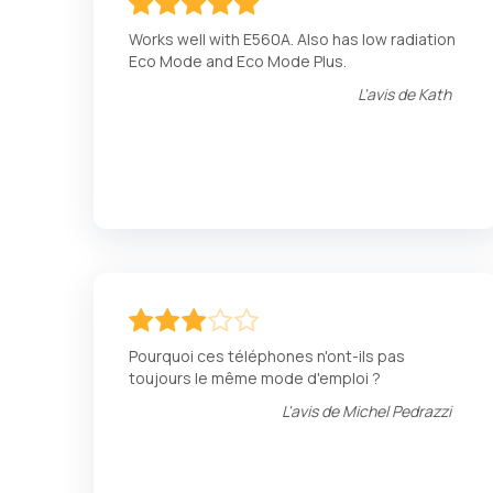
100
100
% of
Works well with E560A. Also has low radiation
Eco Mode and Eco Mode Plus.
L'avis de
Kath
60
100
% of
Pourquoi ces téléphones n'ont-ils pas
toujours le même mode d'emploi ?
L'avis de
Michel Pedrazzi