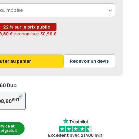
-22 % sur le prix public
9,80 €
économisez
30,90 €
uter au panier
Recevoir un devis
560 Duo
€
08,80
rvice et
el gratuit
Excellent
avec
21400
avis