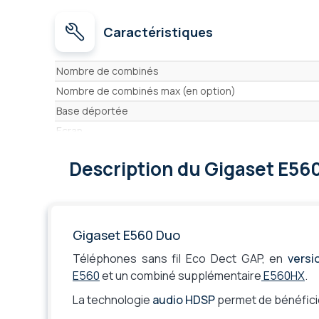
Caractéristiques
Caractéristiques
Nombre de combinés
Nombre de combinés max (en option)
Base déportée
Ecran
Répertoire
Description
du Gigaset E56
Répondeur
Mains libres
Vibreur
Journal d'appels
Gigaset E560 Duo
Liste de rappel (BIS)
Téléphones sans fil Eco Dect GAP, en
versi
Présentation du nom et du numéro
E560
et un combiné supplémentaire
E560HX
.
SMS
La technologie
audio HDSP
permet de bénéficie
Bluetooth