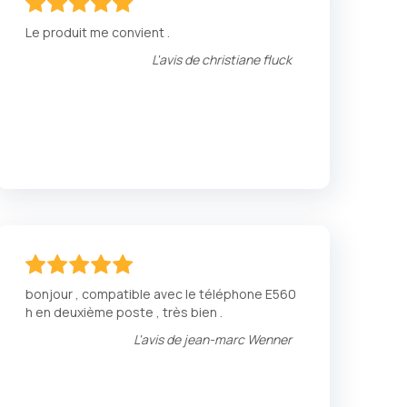
100
100
% of
Le produit me convient .
L'avis de
christiane fluck
100
100
% of
bonjour , compatible avec le téléphone E560
h en deuxième poste , très bien .
L'avis de
jean-marc Wenner