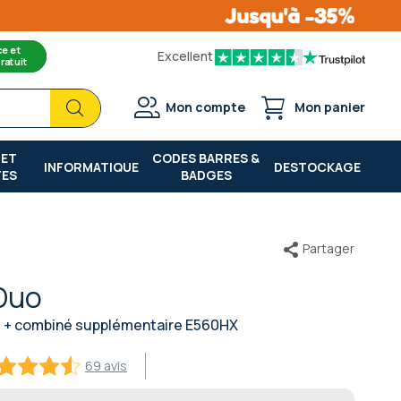
ce et
Excellent
ratuit
Chercher
Chercher
Mon compte
Mon panier
 ET
CODES BARRES &
INFORMATIQUE
DESTOCKAGE
TES
BADGES
Partager
Duo
0 + combiné supplémentaire E560HX
69 avis
855072463768
100
f