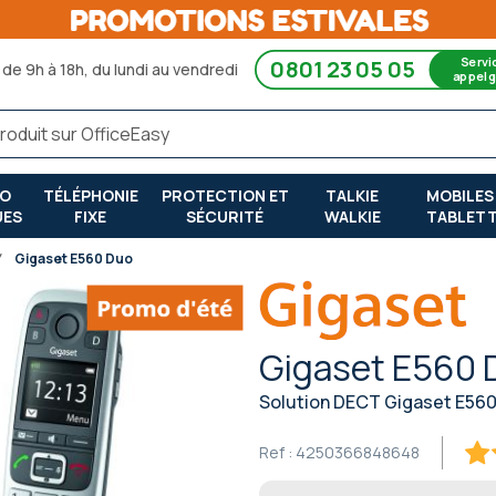
Servi
0801 23 05 05
de 9h à 18h, du lundi au vendredi
appel g
RO
TÉLÉPHONIE
PROTECTION ET
TALKIE
MOBILES
UES
FIXE
SÉCURITÉ
WALKIE
TABLET
Gigaset E560 Duo
Gigaset E560 
Solution DECT Gigaset E56
Ref :
4250366848648
89.
% o