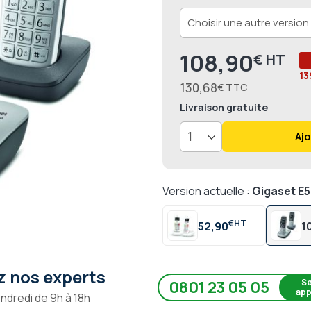
108,90
€
13
130,68
€
Livraison
gratuite
Ajo
Version actuelle :
Gigaset E
€
52,90
1
 nos experts
Se
0801 23 05 05
app
endredi de 9h à 18h