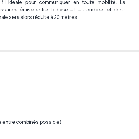
fil idéale pour communiquer en toute mobilité. La
Non
uissance émise entre la base et le combiné, et donc
Non
le sera alors réduite à 20 mètres.
jusqu'à 50m en intérieur et jusqu'à 300m en
Box ADSL (Prise Tel - ligne analogique)
ECO-DECT
Non
2 ans
re entre combinés possible)