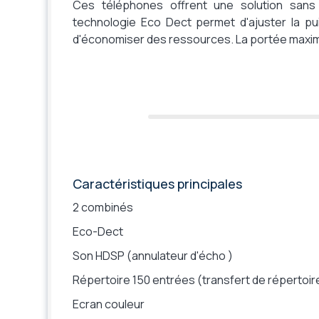
Ces téléphones offrent une solution sans 
Prise casque
technologie Eco Dect permet d'ajuster la p
PTI (alerte en cas de chute)
d'économiser des ressources. La portée maxima
Portée
Connexion sur
Technologie
Compatible Microsoft Teams SIP gateway
Garantie constructeur
Caractéristiques principales
2 combinés
Eco-Dect
Son HDSP (annulateur d'écho )
Répertoire 150 entrées (transfert de répertoi
Ecran couleur