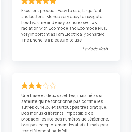
100
100
% of
Excellent product. Easy to use, large font,
and buttons. Menus very easy to navigate.
Loud volume and easy to increase. Low
radiation with Eco mode and Eco mode Plus,
very important as I am Electrically sensitive.
The phone is a pleasure to use.
L'avis de
Kath
60
100
% of
Une base et deux satellites, mais hélas un
satellite qui ne fonctionne pas comme les
autres curieux, et surtout pas très pratique.
Des menus différents, impossible de
propager les lite des numéros de téléphone,
bref pas complétement insatisfait, mais pas
complètement satisfait.