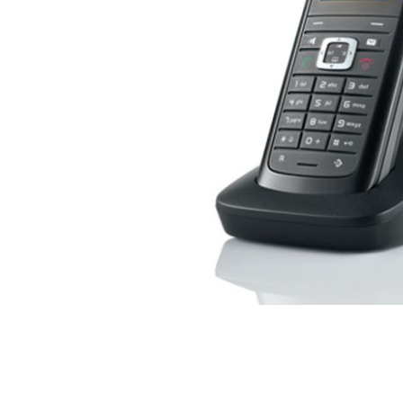
Passer
au
début
de
la