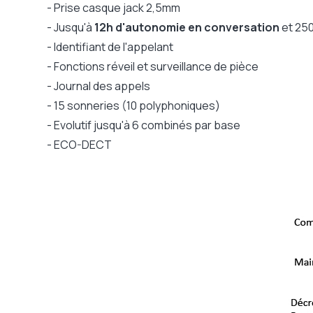
- Prise casque jack 2,5mm
Connexion sur
Box ADSL
- Jusqu'à
12h d'autonomie en conversation
et 250
Batteries
2 x AAA
- Identifiant de l'appelant
Poids (combiné)
112 g
- Fonctions réveil et surveillance de pièce
Dimensions combiné
151 x 53
- Journal des appels
Dimensions base
110 x 1
- 15 sonneries (10 polyphoniques)
Technologie
ECO-D
- Evolutif jusqu'à 6 combinés par base
Compatible Microsoft Teams SIP gateway
Non
- ECO-DECT
Garantie constructeur
2 ans