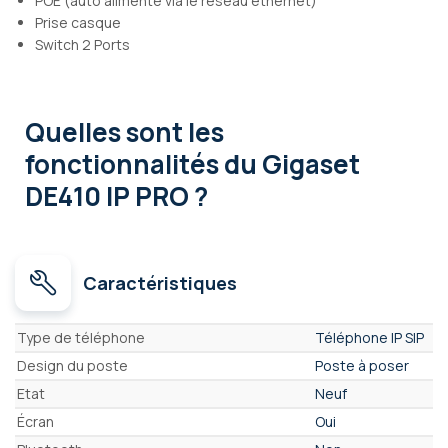
POE (auto alimenté via le réseau ethernet)
Prise casque
Switch 2 Ports
Quelles sont les
fonctionnalités
du Gigaset
DE410 IP PRO ?
Caractéristiques
Caractéristiques
Type de téléphone
Téléphone IP SIP
Design du poste
Poste à poser
Etat
Neuf
Écran
Oui