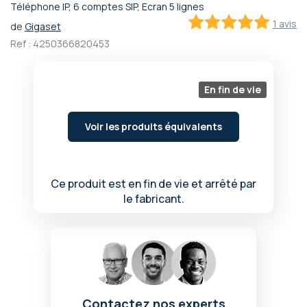
Téléphone IP, 6 comptes SIP, Ecran 5 lignes
Passer
1 avis
de
Gigaset
au
100
100
% of
début
Ref :
4250366820453
de
la
Galerie
En fin de vie
d’images
Voir les produits équivalents
Ce produit est en fin de vie et arrêté par
le fabricant.
Contactez nos experts