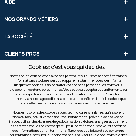
AIDE
NOS GRANDS MÉTIERS
LA SOCIÉTÉ
CLIENTS PROS
Cookies: c'est vous qui décidez !
S'INSCRIRE AUX OFFRES COMMERCIALES
Notre site, en collaboration avec ses partenaires, utilise et accède à certaines
informations stockées sur votre appareil, notamment des identifiants
Inscription
uniques de cookies, afin de traiter vos données personnelles et de vous
Valider
à
proposer un contenu personnalisé. Vous pouvez accepter ces traitements ou
notre
gérer vos préférences en cliquant sur le bouton "Paramétrer" ou à tout
moment via notre page dédiée à la politique de confidentialité. Les choix que
newsletter
INFOS
vous effectuez sur ce site sont partagés avec nos partenaires.
:
Nous employons des cookies et des technologies similaires, qu’ils soient
tiers ou non, pour diverses finalités, notamment : prévenir les risques de
NOS SITES
fraude, utiliser des données de géolocalisation précises, analyser activement
les caractéristiques de votre appareil pour identification, stocker et accéder à
des informations sur un terminal, diffuser des publicités et des contenus
personnalisés, mesurer leur performance, analyser l’audience, et développer