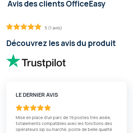
Avis des clients OfficeEasy
5 (1 avis)
100
100
% of
Découvrez les avis du produit
LE DERNIER AVIS
100
100
% of
Mise en place d'un parc de 19 postes très aisée,
totalements compatibles avec les fonctions des
opérateurs sip su marché, poste de belle qualité