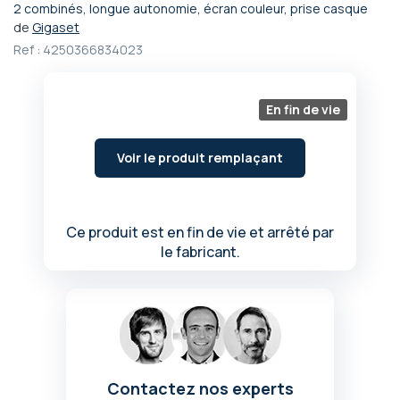
2 combinés, longue autonomie, écran couleur, prise casque
Passer
de
Gigaset
au
Ref :
4250366834023
début
de
la
Galerie
En fin de vie
d’images
Voir le produit remplaçant
Ce produit est en fin de vie et arrêté par
le fabricant.
Contactez nos experts