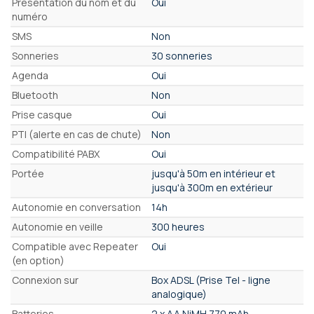
Présentation du nom et du
Oui
numéro
SMS
Non
Sonneries
30 sonneries
Agenda
Oui
Bluetooth
Non
Prise casque
Oui
PTI (alerte en cas de chute)
Non
Compatibilité PABX
Oui
Portée
jusqu'à 50m en intérieur et
jusqu'à 300m en extérieur
Autonomie en conversation
14h
Autonomie en veille
300 heures
Compatible avec Repeater
Oui
(en option)
Connexion sur
Box ADSL (Prise Tel - ligne
analogique)
Batteries
2 x AA NiMH 770 mAh