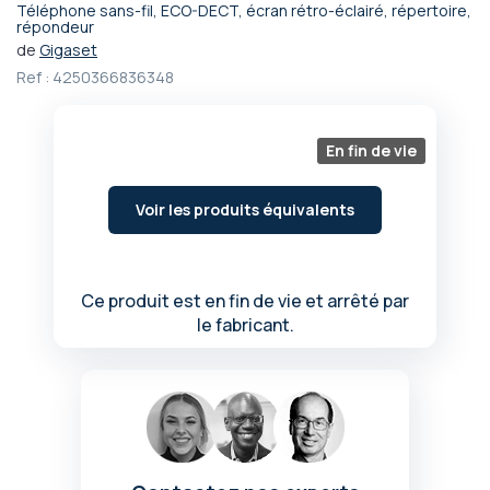
Téléphone sans-fil, ECO-DECT, écran rétro-éclairé, répertoire,
Passer
répondeur
au
de
Gigaset
début
Ref :
4250366836348
de
la
Galerie
En fin de vie
d’images
Voir les produits équivalents
Ce produit est en fin de vie et arrêté par
le fabricant.