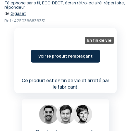
Téléphone sans fil, ECO-DECT, écran rétro-éclairé, répertoire,
Passer
répondeur
au
de
Gigaset
début
Ref :
4250366836331
de
la
Galerie
En fin de vie
d’images
Voir le produit remplaçant
Ce produit est en fin de vie et arrêté par
le fabricant.