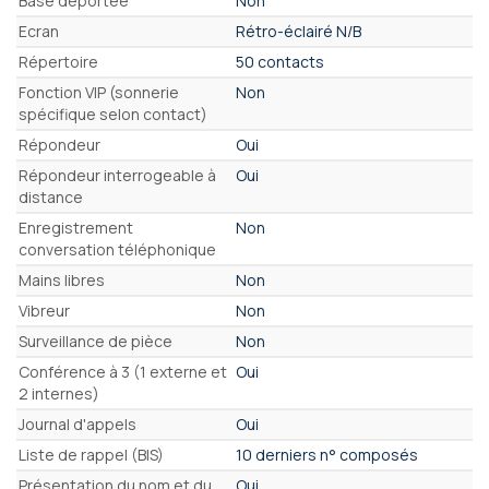
Base déportée
Non
Ecran
Rétro-éclairé N/B
Répertoire
50 contacts
Fonction VIP (sonnerie
Non
spécifique selon contact)
Répondeur
Oui
Répondeur interrogeable à
Oui
distance
Enregistrement
Non
conversation téléphonique
Mains libres
Non
Vibreur
Non
Surveillance de pièce
Non
Conférence à 3 (1 externe et
Oui
2 internes)
Journal d'appels
Oui
Liste de rappel (BIS)
10 derniers n° composés
Présentation du nom et du
Oui