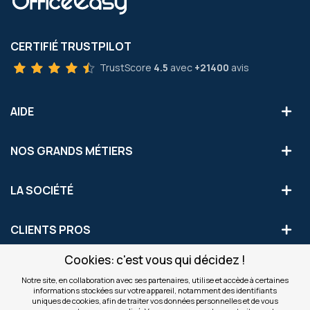
CERTIFIÉ TRUSTPILOT
TrustScore
4.5
avec
+21400
avis
AIDE
NOS GRANDS MÉTIERS
LA SOCIÉTÉ
CLIENTS PROS
Cookies: c'est vous qui décidez !
S'INSCRIRE AUX OFFRES COMMERCIALES
Notre site, en collaboration avec ses partenaires, utilise et accède à certaines
informations stockées sur votre appareil, notamment des identifiants
Inscription
uniques de cookies, afin de traiter vos données personnelles et de vous
Valider
à