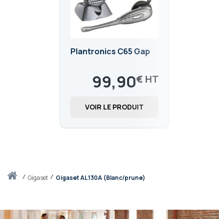
Plantronics C65 Gap
99,90
€
119,88
€
VOIR LE PRODUIT
Accueil
gigaset
Gigaset AL130A (Blanc/prune)