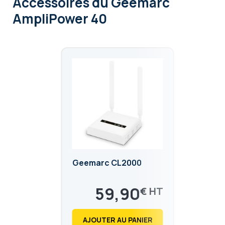
Accessoires
du Geemarc
AmpliPower 40
Geemarc CL2000
59,90
€
71,88
€
AJOUTER AU PANIER