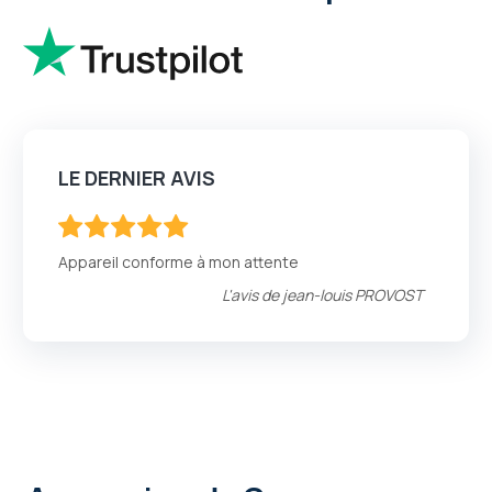
LE DERNIER AVIS
100
100
% of
Appareil conforme à mon attente
L'avis de
jean-louis PROVOST