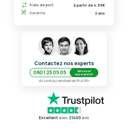
Frais de port
à partir de 4,99€
Garantie
2 ans
Contactez nos experts
Service et
0801 23 05 05
appel gratuit
du lundi au vendredi de 9h à 18h
Excellent
avec
21400
avis