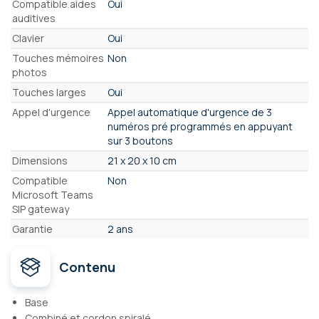
Compatible aides
Oui
auditives
Clavier
Oui
Touches mémoires
Non
photos
Touches larges
Oui
Appel d'urgence
Appel automatique d'urgence de 3
numéros pré programmés en appuyant
sur 3 boutons
Dimensions
21 x 20 x 10 cm
Compatible
Non
Microsoft Teams
SIP gateway
Garantie
2 ans
Contenu
Base
Combiné et cordon spiralé