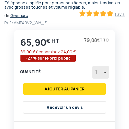
Téléphone amplifié pour personnes âgées, malentendantes
Passer
avec grosses touches et volume réglable.
au
1 avis
de
Geemarc
début
100
100
% of
Ref :
AMP40V2_WH_IF
de
la
Galerie
65,90
Prix
79,08
€
€
d’images
89,90 €
économisez
24,00 €
-27 % sur le prix public
QUANTITÉ
AJOUTER AU PANIER
Recevoir un devis