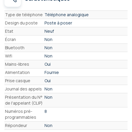
Caractéristiques
Type de téléphone
Téléphone analogique
Design du poste
Poste à poser
Etat
Neuf
Écran
Non
Bluetooth
Non
Wifi
Non
Mains-libres
Oui
Alimentation
Fournie
Prise casque
Oui
Journal des appels
Non
Présentation du N°
Non
de l'appelant (CLIP)
Numéros pré-
8
programmables
Répondeur
Non