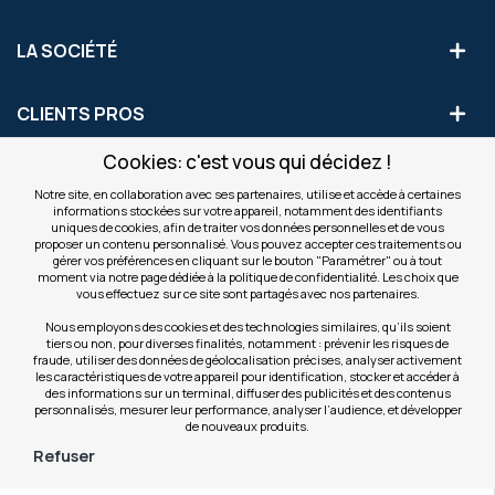
LA SOCIÉTÉ
CLIENTS PROS
Cookies: c'est vous qui décidez !
S'INSCRIRE AUX OFFRES COMMERCIALES
Notre site, en collaboration avec ses partenaires, utilise et accède à certaines
informations stockées sur votre appareil, notamment des identifiants
Inscription
uniques de cookies, afin de traiter vos données personnelles et de vous
Valider
à
proposer un contenu personnalisé. Vous pouvez accepter ces traitements ou
notre
gérer vos préférences en cliquant sur le bouton "Paramétrer" ou à tout
moment via notre page dédiée à la politique de confidentialité. Les choix que
newsletter
INFOS
vous effectuez sur ce site sont partagés avec nos partenaires.
:
Nous employons des cookies et des technologies similaires, qu’ils soient
tiers ou non, pour diverses finalités, notamment : prévenir les risques de
NOS SITES
fraude, utiliser des données de géolocalisation précises, analyser activement
les caractéristiques de votre appareil pour identification, stocker et accéder à
des informations sur un terminal, diffuser des publicités et des contenus
personnalisés, mesurer leur performance, analyser l’audience, et développer
de nouveaux produits.
Refuser