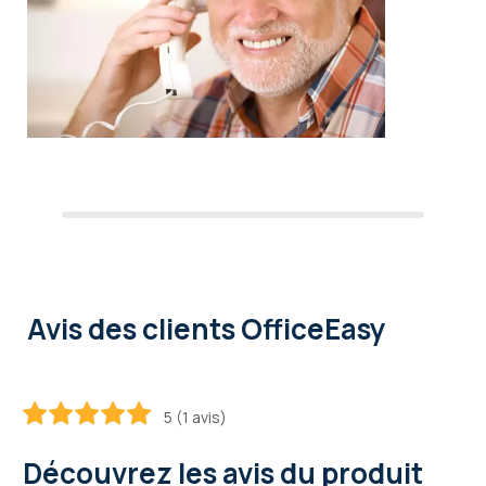
Avis des clients OfficeEasy
5 (1 avis)
100
100
% of
Découvrez les avis du produit