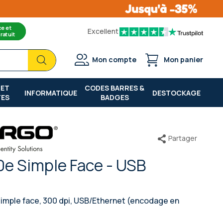
ce et
Excellent
ratuit
Chercher
Chercher
Mon compte
Mon panier
 ET
CODES BARRES &
INFORMATIQUE
DESTOCKAGE
TES
BADGES
Partager
e Simple Face - USB
 simple face, 300 dpi, USB/Ethernet (encodage en