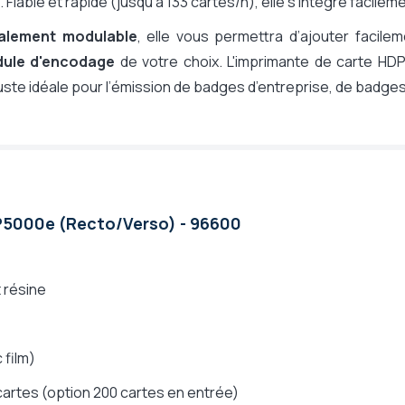
l. Fiable et rapide (jusqu’à 133 cartes/h), elle s’intègre facile
alement modulable
, elle vous permettra d’ajouter facile
ule d'encodage
de votre choix. L'imprimante de carte HD
ste idéale pour l’émission de badges d’entreprise, de badges 
P5000e (Recto/Verso) - 96600
 résine
 film)
 cartes (option 200 cartes en entrée)