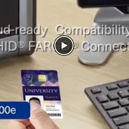
isées
, MiFare en option, Piste magnétique en
le/consommable nécessaire), Chargeur