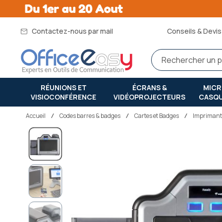
Contactez-nous par mail
Conseils & Devis 
RÉUNIONS ET
ÉCRANS &
MIC
VISIOCONFÉRENCE
VIDÉOPROJECTEURS
CASQ
Accueil
codes barres & badges
Cartes et Badges
Imprimant
Passer
à
la
fin
de
la
galerie
d’images