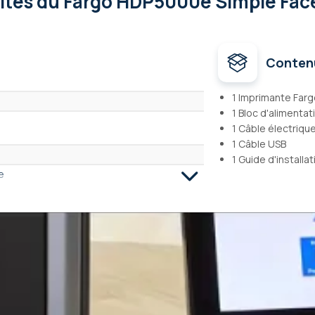
lités
du Fargo HDP5000e Simple Face
Conten
1 Imprimante Fa
1 Bloc d'alimenta
1 Câble électriqu
1 Câble USB
1 Guide d'installat
e
× 54)
mm), 50 mil (1,25mm)