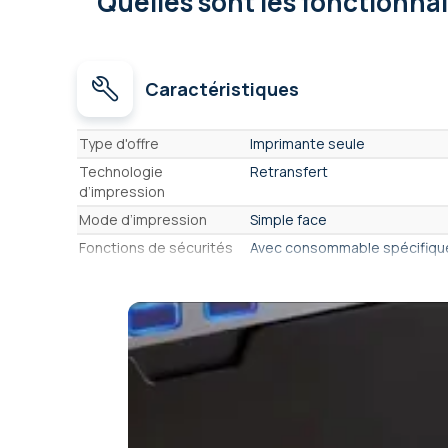
Quelles sont les fonctionna
Caractéristiques
Caractéristiques
Type d'offre
Imprimante seule
Technologie
Retransfert
d’impression
Mode d’impression
Simple face
Fonctions de sécurités
Avec consommable spécifiqu
visuelles
Type de cartes
Carte PVC Standard
Matière de la carte
PVC
Format de cartes
CR80 Standard ISO 7810 (84,6 
Epaisseur(s) prise(s) en
30 mil (0,76mm), 40 mil (1,00
charge
Résolution
300 dpi