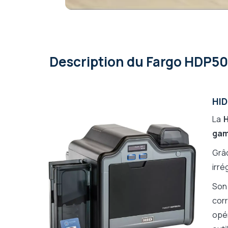
Description
du Fargo HDP50
HI
La
ga
Grâ
irré
Son
corr
opé