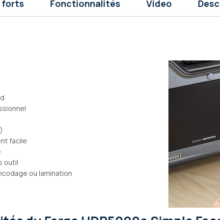
 forts
Fonctionnalités
Video
Desc
rd
ssionnel
)
nt facile
e
 outil
encodage ou lamination