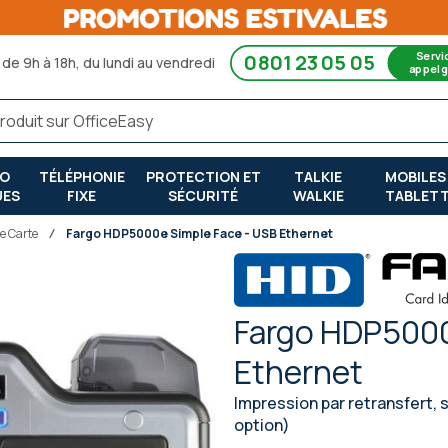
Servi
0801 23 05 05
de 9h à 18h, du lundi au vendredi
appel g
RO
TÉLÉPHONIE
PROTECTION ET
TALKIE
MOBILES
UES
FIXE
SÉCURITÉ
WALKIE
TABLET
e Carte
Fargo HDP5000e Simple Face - USB Ethernet
Fargo HDP5000
Ethernet
Impression par retransfert,
option)