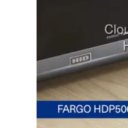
Vitesse d'impression
150 (cartes/heure)
couleurs
Volume d'impression
500 à 2000
mensuel
Capacité du chargeur
100 cartes
Capacité du réceptacle
200 cartes
Connexion(s)
USB, RJ45 en option
Affichage
LED
Capacités du logiciel
Création de cartes personnal
fourni
Type d'encodage
RFID en option, NFC en option
option, Puces en option
Options disponibles
Encodeurs, Lamination (modu
200 cartes
Dimensions
30,5 × 41,9 × 27,9 cm
Garantie
3 ans