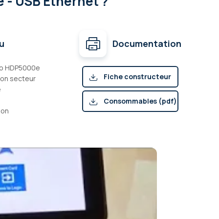
 - USB Ethernet ?
u
Documentation
rgo HDP5000e
Fiche constructeur
tion secteur
e
(pdf)
Consommables (pdf)
ion