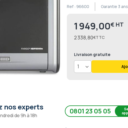
Ref :
96600
Garantie
3 ans
1 949,00
€
Prix
2 338,80
€
Livraison
gratuite
Ajo
 nos experts
Se
0801 23 05 05
app
endredi de 9h à 18h