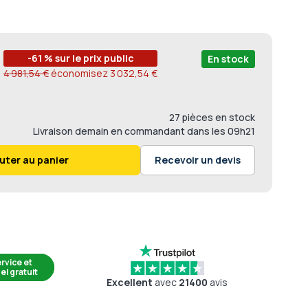
-61 % sur le prix public
En stock
4 981,54 €
économisez
3 032,54 €
27 pièces en stock
Livraison
demain en commandant dans les
09h21
uter au panier
Recevoir un devis
rvice et
el gratuit
Excellent
avec
21400
avis