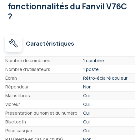
fonctionnalités
du Fanvil V76C
?
Caractéristiques
Caractéristiques
Nombre de combinés
1 combiné
Nombre d'utilisateurs
1 poste
Ecran
Rétro-éclairé couleur
Répondeur
Non
Mains libres
Oui
Vibreur
Oui
Présentation du nom et du numéro
Oui
Bluetooth
Oui
Prise casque
Oui
PTI (alerte en cas de chute)
Non