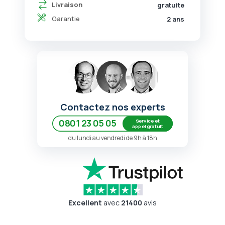
Livraison
gratuite
Garantie
2 ans
Contactez nos experts
Service et
0801 23 05 05
appel gratuit
du lundi au vendredi de 9h à 18h
Excellent
avec
21400
avis