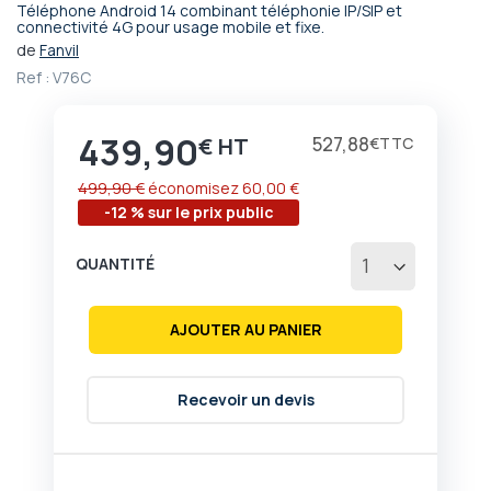
Téléphone Android 14 combinant téléphonie IP/SIP et
Passer
connectivité 4G pour usage mobile et fixe.
au
de
Fanvil
début
Ref :
V76C
de
la
Galerie
439,90
Prix
527,88
€
€
d’images
499,90 €
économisez
60,00 €
-12 % sur le prix public
QUANTITÉ
AJOUTER AU PANIER
Recevoir un devis