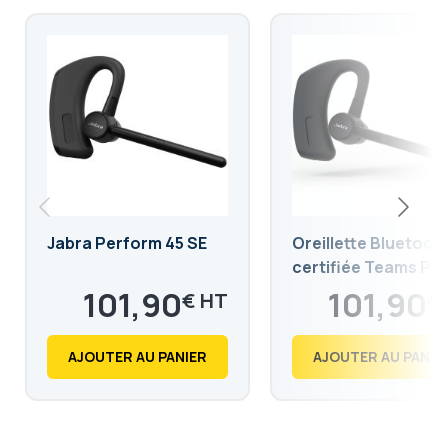
Jabra Perform 45 SE
Oreillette Bluetoot
certifiée Teams PT
101,90
101,90
€
€
122,28
122,28
€
€
AJOUTER AU PANIER
AJOUTER AU PANIE