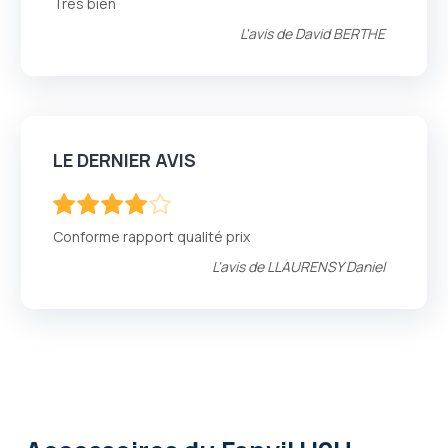
Très bien
L'avis de
David BERTHE
LE DERNIER AVIS
80
100
% of
Conforme rapport qualité prix
L'avis de
LLAURENSY Daniel