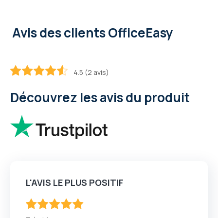
Avis des clients OfficeEasy
4.5 (2 avis)
90
100
% of
Découvrez les avis du produit
L'AVIS LE PLUS POSITIF
100
100
% of