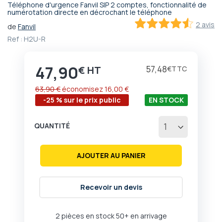
Téléphone d'urgence Fanvil SIP 2 comptes, fonctionnalité de
Passer
numérotation directe en décrochant le téléphone
au
2 avis
de
Fanvil
début
90
100
% of
Ref :
H2U-R
de
la
Galerie
47,90
Prix
57,48
€
€
d’images
63,90 €
économisez
16,00 €
-25 % sur le prix public
EN STOCK
QUANTITÉ
AJOUTER AU PANIER
Recevoir un devis
2 pièces en stock
50+ en arrivage