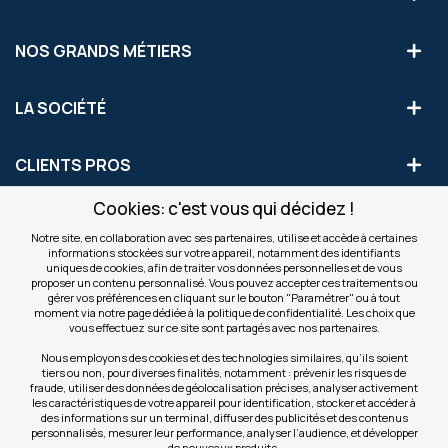
NOS GRANDS MÉTIERS
LA SOCIÉTÉ
CLIENTS PROS
Cookies: c'est vous qui décidez !
S'INSCRIRE AUX OFFRES COMMERCIALES
Notre site, en collaboration avec ses partenaires, utilise et accède à certaines
informations stockées sur votre appareil, notamment des identifiants
Inscription
uniques de cookies, afin de traiter vos données personnelles et de vous
Valider
à
proposer un contenu personnalisé. Vous pouvez accepter ces traitements ou
notre
gérer vos préférences en cliquant sur le bouton "Paramétrer" ou à tout
moment via notre page dédiée à la politique de confidentialité. Les choix que
newsletter
INFOS
vous effectuez sur ce site sont partagés avec nos partenaires.
:
Nous employons des cookies et des technologies similaires, qu’ils soient
tiers ou non, pour diverses finalités, notamment : prévenir les risques de
NOS SITES
fraude, utiliser des données de géolocalisation précises, analyser activement
les caractéristiques de votre appareil pour identification, stocker et accéder à
des informations sur un terminal, diffuser des publicités et des contenus
personnalisés, mesurer leur performance, analyser l’audience, et développer
de nouveaux produits.