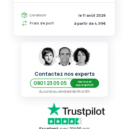
Livraison
le 11 août 2026
Frais de port
à partir de 4,99€
Contactez nos experts
Service et
0801 23 05 05
appel gratuit
du lundi au vendredi de 9h à 18h
Excellent
avec
21400
avis