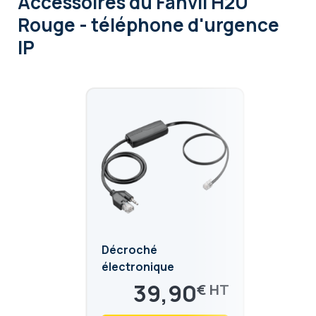
Accessoires
du Fanvil H2U
Rouge - téléphone d'urgence
IP
Décroché
électronique
Plantronics APD-80
39,90
€
pour Fanvil
47,88
€