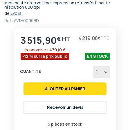
Imprimante gros volume, impression retransfert, haute
Passer
résolution 600 dpi
au
de
Evolis
début
Ref :
AV1H0000BD
de
la
Galerie
3 515,90
Prix
4 219,08
€
€
d’images
économisez
479,10 €
-12 % sur le prix public
EN STOCK
QUANTITÉ
AJOUTER AU PANIER
Recevoir un devis
5 pièces en stock