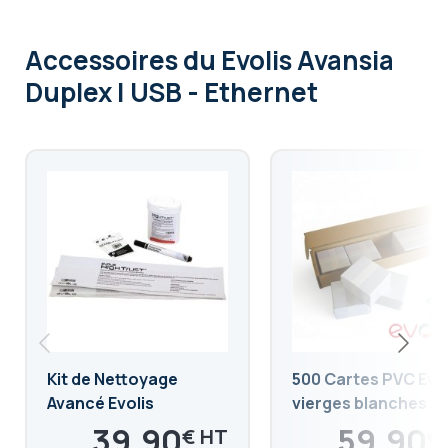
Accessoires
du Evolis Avansia
Duplex | USB - Ethernet
Kit de Nettoyage
500 Cartes PVC Evol
Avancé Evolis
vierges blanches 3
mil
39,90
59,90
€
€