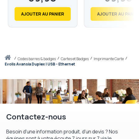
47,88
71,88
€
€
AJOUTER AU PANIER
AJOUTER AU PANIE
Accueil
codes barres & badges
Cartes et Badges
Imprimante Carte
Evolis Avansia Duplex | USB - Ethernet
Contactez-nous
Besoin d'une information produit, d'un devis ? Nos
équipes sont à votre écoute 7 jours sur 7 via le