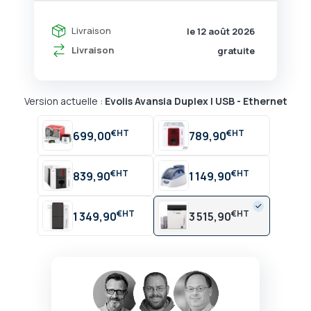
Livraison
le 12 août 2026
Livraison
gratuite
Version actuelle :
Evolis Avansia Duplex | USB - Ethernet
€
€
699,00
789,90
€
€
839,90
1 149,90
€
€
1 349,90
3 515,90