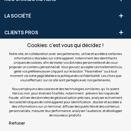
LA SOCIÉTÉ
CLIENTS PROS
Cookies: c'est vous qui décidez !
S'INSCRIRE AUX OFFRES COMMERCIALES
Notre site, en collaboration avec ses partenaires, utilise et accède à certaines
informations stockées sur votre appareil, notamment des identifiants
Inscription
uniques de cookies, afin de traiter vos données personnelles et de vous
Valider
à
proposer un contenu personnalisé. Vous pouvez accepter ces traitements ou
notre
gérer vos préférences en cliquant sur le bouton "Paramétrer" ou à tout
moment via notre page dédiée à la politique de confidentialité. Les choix que
newsletter
INFOS
vous effectuez sur ce site sont partagés avec nos partenaires.
:
Nous employons des cookies et des technologies similaires, qu’ils soient
tiers ou non, pour diverses finalités, notamment : prévenir les risques de
NOS SITES
fraude, utiliser des données de géolocalisation précises, analyser activement
les caractéristiques de votre appareil pour identification, stocker et accéder à
des informations sur un terminal, diffuser des publicités et des contenus
personnalisés, mesurer leur performance, analyser l’audience, et développer
de nouveaux produits.
Refuser