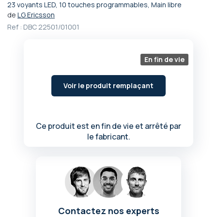
23 voyants LED, 10 touches programmables, Main libre
Passer
de
LG Ericsson
au
Ref :
DBC 22501/01001
début
de
la
Galerie
En fin de vie
d’images
Voir le produit remplaçant
Ce produit est en fin de vie et arrêté par
le fabricant.
Contactez nos experts