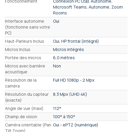
Fonctionnement
Connexion PC USB, Autonome,
Microsoft Teams, Autonome, Zoom
Rooms
Interface autonome
Oui
(fonctionne sans votre
PC)
Haut-Parleurs Inclus
Oui, HP frontal (intégré)
Micros Inclus
Micros intégrés
Portée des micros
6,0 mètres
Micros avec barrière
Non
acoustique
Résolution de la
Full HD 1080p - 2 Mpx
caméra
Résolution du capteur
8,3 Mpx (UHD 4K)
(exacte)
Angle de vue (maxi)
112°
Champ de vision
100° à 150°
Caméra orientable (Pan
Oui - ePTZ (numérique)
Tilt Zoom)