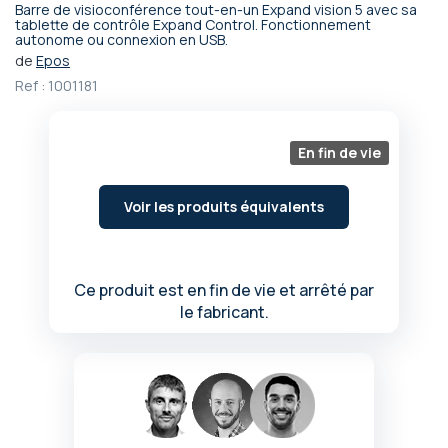
Barre de visioconférence tout-en-un Expand vision 5 avec sa
Passer
tablette de contrôle Expand Control. Fonctionnement
autonome ou connexion en USB.
au
début
de
Epos
de
Ref :
1001181
la
Galerie
d’images
En fin de vie
Voir les produits équivalents
Ce produit est en fin de vie et arrêté par
le fabricant.