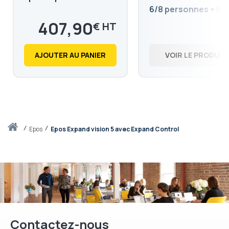
6/8 personnes + Bl
Electrique
407,90
€
489,48
€
AJOUTER AU PANIER
VOIR LE PRODUIT
Accueil
epos
Epos Expand vision 5 avec Expand Control
Contactez-nous