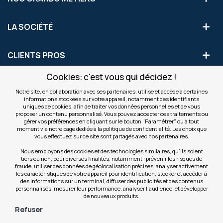
LA SOCIÉTÉ
CLIENTS PROS
Cookies: c'est vous qui décidez !
S'INSCRIRE AUX OFFRES COMMERCIALES
Notre site, en collaboration avec ses partenaires, utilise et accède à certaines
informations stockées sur votre appareil, notamment des identifiants
Inscription
uniques de cookies, afin de traiter vos données personnelles et de vous
Valider
à
proposer un contenu personnalisé. Vous pouvez accepter ces traitements ou
notre
gérer vos préférences en cliquant sur le bouton "Paramétrer" ou à tout
moment via notre page dédiée à la politique de confidentialité. Les choix que
newsletter
INFOS
vous effectuez sur ce site sont partagés avec nos partenaires.
:
Nous employons des cookies et des technologies similaires, qu’ils soient
tiers ou non, pour diverses finalités, notamment : prévenir les risques de
NOS SITES
fraude, utiliser des données de géolocalisation précises, analyser activement
les caractéristiques de votre appareil pour identification, stocker et accéder à
des informations sur un terminal, diffuser des publicités et des contenus
personnalisés, mesurer leur performance, analyser l’audience, et développer
de nouveaux produits.
Refuser