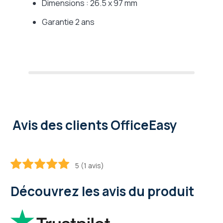
Dimensions : 26.5 x 97 mm
Garantie 2 ans
Avis des clients OfficeEasy
5 (1 avis)
100
100
% of
Découvrez les avis du produit