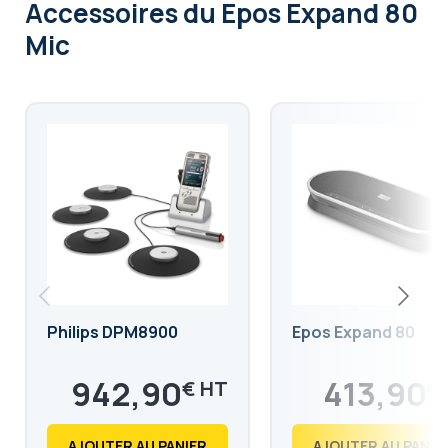
Accessoires
du Epos Expand 80
Mic
Philips DPM8900
Epos Expand 80
942,90
413,90
€
€
1 131,48
496,68
€
€
AJOUTER AU PANIER
AJOUTER AU PANIE