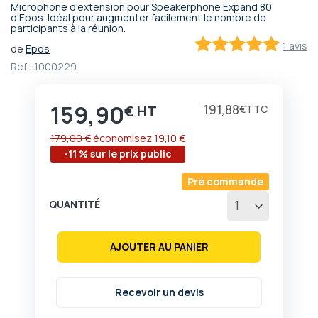
Microphone d'extension pour Speakerphone Expand 80
Passer
d'Epos. Idéal pour augmenter facilement le nombre de
participants à la réunion.
au
début
1 avis
de
Epos
de
100
100
% of
Ref :
1000229
la
Galerie
d’images
159,90
Prix
191,88
€
€
179,00 €
économisez
19,10 €
-11 % sur le prix public
Pré commande
QUANTITÉ
AJOUTER AU PANIER
Recevoir un devis