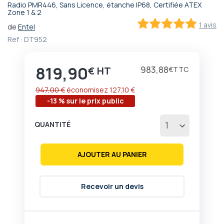
Radio PMR446, Sans Licence, étanche IP68, Certifiée ATEX
Passer
Zone 1 & 2
au
1 avis
de
Entel
début
100
100
% of
Ref :
DT952
de
la
Galerie
819,90
Prix
983,88
€
€
d’images
947,00 €
économisez
127,10 €
-13 % sur le prix public
QUANTITÉ
AJOUTER AU PANIER
Recevoir un devis