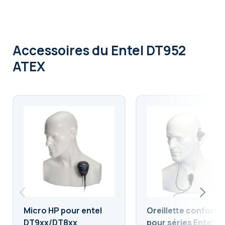
Accessoires
du Entel DT952
ATEX
Micro HP pour entel
Oreillette confort
DT9xx/DT8xx
pour séries Entel D