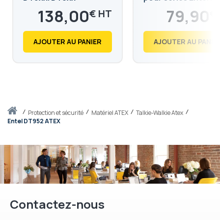
DT8, DT5
138,00
79,90
€
€
165,60
95,88
€
€
AJOUTER AU PANIER
AJOUTER AU PANIE
Accueil
protection et sécurité
Matériel ATEX
Talkie-Walkie Atex
Entel DT952 ATEX
Contactez-nous