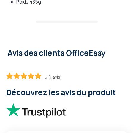
Poids 435g
Avis des clients OfficeEasy
5 (1 avis)
100
100
% of
Découvrez les avis du produit