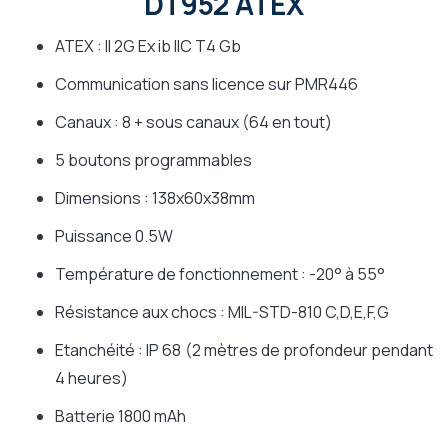
DT952 ATEX
ATEX : II 2G Ex ib IIC T4 Gb
Communication sans licence sur PMR446
Canaux : 8 + sous canaux (64 en tout)
5 boutons programmables
Dimensions : 138x60x38mm
Puissance 0.5W
Température de fonctionnement : -20° à 55°
Résistance aux chocs : MIL-STD-810 C,D,E,F,G
Etanchéité : IP 68 (2 mètres de profondeur pendant
4 heures)
Batterie 1800 mAh