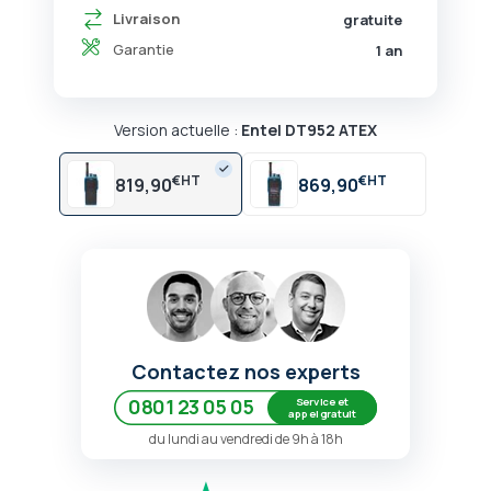
Livraison
gratuite
Garantie
1 an
Version actuelle :
Entel DT952 ATEX
€
€
819,90
869,90
Contactez nos experts
Service et
0801 23 05 05
appel gratuit
du lundi au vendredi de 9h à 18h