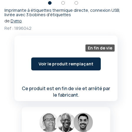
Imprimante à étiquettes thermique directe, connexion USB,
Passer
livrée avec 3 bobines d'étiquettes
au
de
Dymo
début
Ref :
1896042
de
la
Galerie
En fin de vie
d’images
Voir le produit remplaçant
Ce produit est en fin de vie et arrêté par
le fabricant.