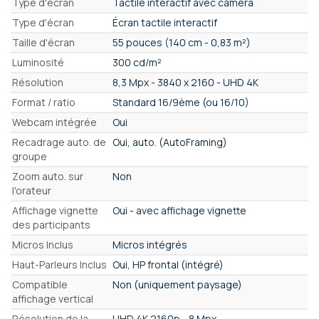
Type d'écran
Tactile interactif avec caméra
Type d'écran
Écran tactile interactif
Taille d'écran
55 pouces (140 cm - 0,83 m²)
Luminosité
300 cd/m²
Résolution
8,3 Mpx - 3840 x 2160 - UHD 4K
Format / ratio
Standard 16/9ème (ou 16/10)
Webcam intégrée
Oui
Recadrage auto. de
Oui, auto. (AutoFraming)
groupe
Zoom auto. sur
Non
l'orateur
Affichage vignette
Oui - avec affichage vignette
des participants
Micros Inclus
Micros intégrés
Haut-Parleurs Inclus
Oui, HP frontal (intégré)
Compatible
Non (uniquement paysage)
affichage vertical
Résolution de la
UHD 4K 2160p - 8 Mpx