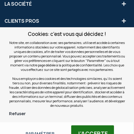
LA SOCIÉTÉ
CLIENTS PROS
Cookies: c'est vous qui décidez !
S'INSCRIRE AUX OFFRES COMMERCIALES
Notre site, en collaboration avec ses partenaires, utilise et accède à certaines
informations stockées sur votre appareil, notamment des identifiants
Inscription
uniques de cookies, afin de traiter vos données personnelles et de vous
Valider
à
proposer un contenu personnalisé. Vous pouvez accepter ces traitements ou
notre
gérer vos préférences en cliquant sur le bouton "Paramétrer" ou à tout
moment via notre page dédiée à la politique de confidentialité. Les choix que
newsletter
INFOS
vous effectuez sur ce site sont partagés avec nos partenaires.
:
Nous employons des cookies et des technologies similaires, qu’ils soient
tiers ou non, pour diverses finalités, notamment : prévenir les risques de
NOS SITES
fraude, utiliser des données de géolocalisation précises, analyser activement
les caractéristiques de votre appareil pour identification, stocker et accéder à
des informations sur un terminal, diffuser des publicités et des contenus
personnalisés, mesurer leur performance, analyser l’audience, et développer
de nouveaux produits.
Refuser
© Copyright OfficeEasy 2026
J'ACCEPTE
PARAMÉTRER