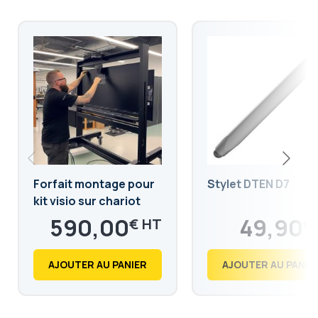
Forfait montage pour
Stylet DTEN D7
kit visio sur chariot
roulant, écran
590,00
49,90
€
€
interactif
708,00
59,88
€
€
AJOUTER AU PANIER
AJOUTER AU PANIE