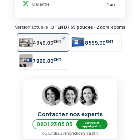
Garantie
1 an
Version actuelle :
DTEN D7 55 pouces - Zoom Rooms
€
€
4 349,00
8 599,00
€
7 999,00
Contactez nos experts
Service et
0801 23 05 05
appel gratuit
du lundi au vendredi de 9h à 18h