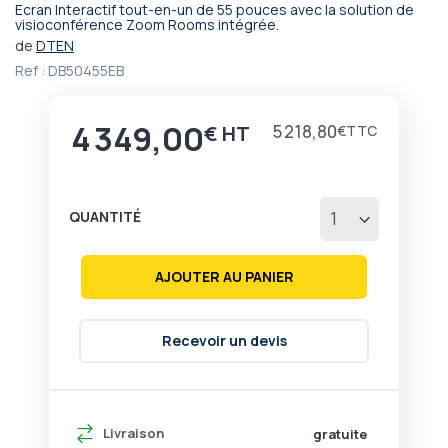
Ecran Interactif tout-en-un de 55 pouces avec la solution de
Passer
visioconférence Zoom Rooms intégrée.
au
de
DTEN
début
Ref :
DB50455EB
de
la
Galerie
4 349,00
5 218,80
€
€
d’images
QUANTITÉ
AJOUTER AU PANIER
Recevoir un devis
Livraison
gratuite