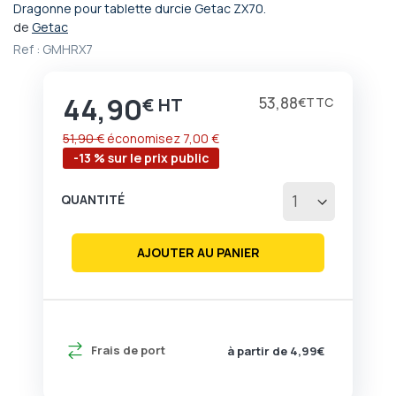
Dragonne pour tablette durcie Getac ZX70.
Passer
de
Getac
au
Ref :
GMHRX7
début
de
la
44,90
Prix
53,88
€
€
Galerie
d’images
51,90 €
économisez
7,00 €
-13 % sur le prix public
QUANTITÉ
AJOUTER AU PANIER
Frais de port
à partir de 4,99€