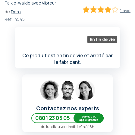
Talkie-walkie avec Vibreur
Passer
1 avis
de
Doro
au
80
100
% of
début
Ref :
4545
de
la
Galerie
En fin de vie
d’images
Ce produit est en fin de vie et arrêté par
le fabricant.
Contactez nos experts
Service et
0801 23 05 05
appel gratuit
du lundi au vendredi de 9h à 18h