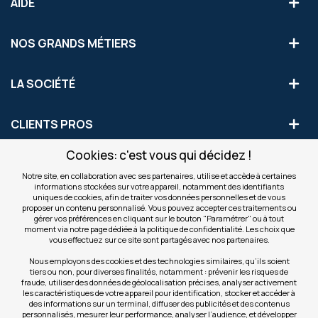
AIDE
NOS GRANDS MÉTIERS
LA SOCIÉTÉ
CLIENTS PROS
Cookies: c'est vous qui décidez !
S'INSCRIRE AUX OFFRES COMMERCIALES
Notre site, en collaboration avec ses partenaires, utilise et accède à certaines
informations stockées sur votre appareil, notamment des identifiants
Inscription
uniques de cookies, afin de traiter vos données personnelles et de vous
Valider
à
proposer un contenu personnalisé. Vous pouvez accepter ces traitements ou
notre
gérer vos préférences en cliquant sur le bouton "Paramétrer" ou à tout
moment via notre page dédiée à la politique de confidentialité. Les choix que
newsletter
INFOS
vous effectuez sur ce site sont partagés avec nos partenaires.
:
Nous employons des cookies et des technologies similaires, qu’ils soient
tiers ou non, pour diverses finalités, notamment : prévenir les risques de
NOS SITES
fraude, utiliser des données de géolocalisation précises, analyser activement
les caractéristiques de votre appareil pour identification, stocker et accéder à
des informations sur un terminal, diffuser des publicités et des contenus
personnalisés, mesurer leur performance, analyser l’audience, et développer