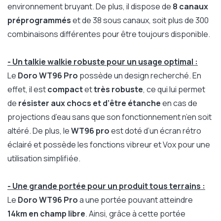
environnement bruyant. De plus, il dispose de
8 canaux
préprogrammés
et de 38 sous canaux, soit plus de 300
combinaisons différentes pour être toujours disponible.
- Un talkie walkie robuste pour un usage optimal :
Le
Doro WT96 Pro
possède un design recherché. En
effet, il est
compact
et
très robuste
, ce qui lui permet
de
résister aux chocs et d’être étanche
en cas de
projections d’eau sans que son fonctionnement n’en soit
altéré. De plus, le
WT96 pro
est doté d’un écran rétro
éclairé et possède les fonctions vibreur et Vox pour une
utilisation simplifiée.
- Une grande portée pour un produit tous terrains :
Le
Doro WT96 Pro
a une portée pouvant atteindre
14km en champ libre
. Ainsi, grâce à cette portée