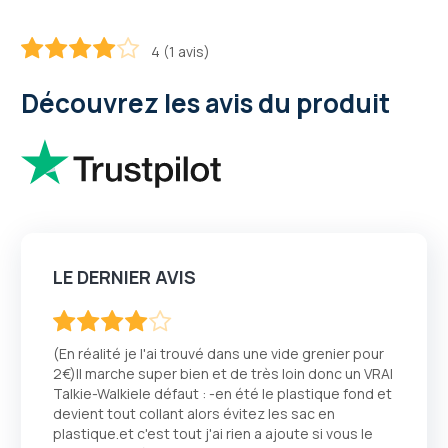
4 (1 avis)
80
100
% of
Découvrez les avis du produit
LE DERNIER AVIS
80
100
% of
(En réalité je l'ai trouvé dans une vide grenier pour
2€)Il marche super bien et de très loin donc un VRAI
Talkie-Walkiele défaut : -en été le plastique fond et
devient tout collant alors évitez les sac en
plastique.et c'est tout j'ai rien a ajoute si vous le