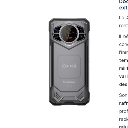
Do
GPS intégré
ex
Bluetooth
Le
Micro SD
ren
Lampe Torche
Photo/Vidéo
Il 
Vibreur
cond
Talkie-walkie
l’i
Radio
tem
Messages
mil
Taille d'écran
var
Taille de l'écran
des
Résolution de l'écran
So
Wifi
raf
Réseau mobile
prof
Touches programmables
rapi
Touche SOS
rall