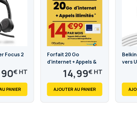
er Focus 2
Forfait 20 Go
Belki
d'internet + Appels &
vers 
SMS/MMS illimités
,90
14,99
€
€
17,99
€
AU PANIER
AJOUTER AU PANIER
AJO