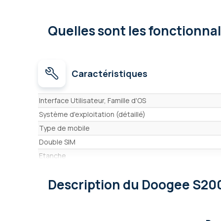
Quelles sont les fonctionna
Caractéristiques
Caractéristiques
Interface Utilisateur, Famille d'OS
Système d'exploitation (détaillé)
Type de mobile
Double SIM
Etanche
Norme militaire MIL-STD-810
Description
du Doogee S20
Norme MIL-STD-810
Résistance
Zone ATEX