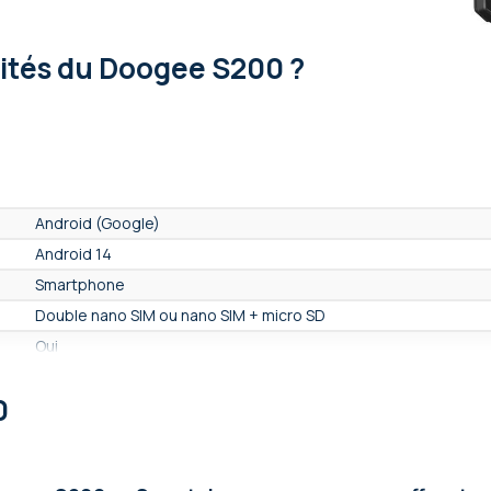
lités
du Doogee S200 ?
Android (Google)
Android 14
Smartphone
Double nano SIM ou nano SIM + micro SD
Oui
Oui
0
MIL-STD-810H
Renforcé et étanche
Non