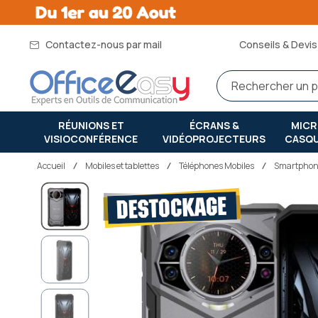
Contactez-nous par mail
Conseils & Devis 
RÉUNIONS ET
ÉCRANS &
MIC
VISIOCONFÉRENCE
VIDÉOPROJECTEURS
CASQ
Accueil
mobiles et tablettes
Téléphones Mobiles
Smartphon
Passer
à
la
fin
de
la
galerie
d’images