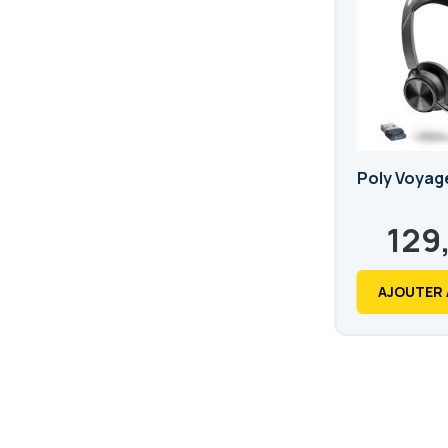
Poly Voyag
129
155,88
€
AJOUTER 