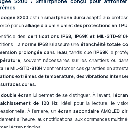
ogee S200 : Smartphone conçu pour affronter 
Oui
trêmes
Oui
Doogee S200
est un
smartphone durci
adapté aux profess
Oui
forcé par un
alliage d’aluminium et des protections en TPU
Oui
Oui
bénéficie des
certifications IP68, IP69K et MIL-STD-810
Oui
itions. La
norme IP68
lui assure une
étanchéité totale c
Non
mmersion prolongée dans l’eau
, tandis que l’
IP69K
le prot
Oui
pérature
, souvent nécessaires sur les chantiers ou dans
SMS, MMS, E-mail
itaire MIL-STD-810H
vient renforcer ces garanties en atte
Large (plus de 6,5")
iations extrêmes de température, des vibrations intenses
6.72"
 surfaces dures.
1080 x 2400 pixels
n
double écran
lui permet de se distinguer. À l’avant, l’
écran
Oui
raîchissement de 120 Hz
, idéal pour la lecture, le vi
5G
essionnelle. À l’arrière, un
écran secondaire AMOLED circ
Oui
dement à l’heure, aux notifications, aux commandes multiméd
Non
umer l’écran principal.