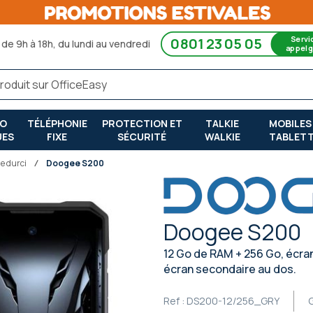
Servi
0801 23 05 05
de 9h à 18h, du lundi au vendredi
appel g
RO
TÉLÉPHONIE
PROTECTION ET
TALKIE
MOBILES
UES
FIXE
SÉCURITÉ
WALKIE
TABLET
e durci
Doogee S200
Doogee S200
12 Go de RAM + 256 Go, écra
écran secondaire au dos.
Ref :
DS200-12/256_GRY