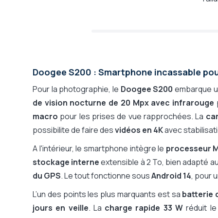
PTI (alerte en cas de chute)
Lecteur code barre intégré
Type de batterie
Autonomie en conversation
Autonomie en veille
Doogee S200 : Smartphone incassable pour
Poids
Dimensions
Pour la photographie, le
Doogee S200
embarque 
Garantie constructeur
de vision nocturne de 20 Mpx avec infrarouge
p
macro
pour les prises de vue rapprochées. La
ca
possibilite de faire des
vidéos en 4K
avec stabilisat
A l'intérieur, le smartphone intègre le
processeur M
stockage interne
extensible à 2 To, bien adapté au 
du GPS
. Le tout fonctionne sous
Android 14
, pour 
L’un des points les plus marquants est sa
batterie 
jours en veille
. La
charge rapide 33 W
réduit le