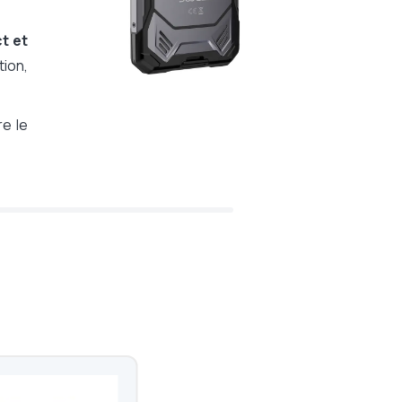
t et
tion,
re le