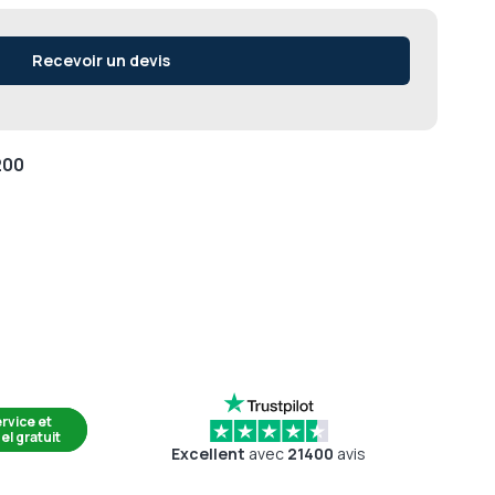
Recevoir un devis
200
rvice et
el gratuit
Excellent
avec
21400
avis