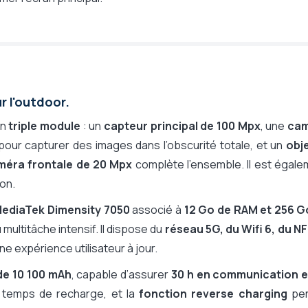
En option
Non
10 100 mAh
40 h
20 jours
 l'outdoor.
368 g
179,5 x 82,5 x 16 mm
un
triple module
: un
capteur principal de 100 Mpx
, une
ca
2 ans
our capturer des images dans l’obscurité totale, et un
obje
méra frontale de 20 Mpx
complète l’ensemble. Il est égal
ion.
ediaTek Dimensity 7050
associé à
12 Go de RAM et 256 G
multitâche intensif. Il dispose du
réseau 5G, du Wifi 6, du N
une expérience utilisateur à jour.
de 10 100 mAh
, capable d’assurer
30 h en communication e
 temps de recharge, et la
fonction reverse charging
pe