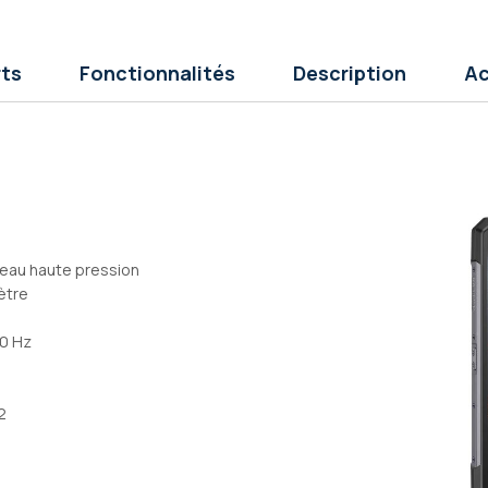
rts
Fonctionnalités
Description
Ac
 d’eau haute pression
ètre
20 Hz
2