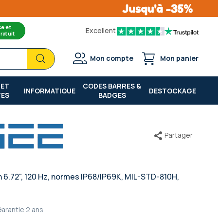
ce et
Excellent
ratuit
Chercher
Chercher
Mon compte
Mon panier
 ET
CODES BARRES &
INFORMATIQUE
DESTOCKAGE
TES
BADGES
Partager
n 6.72", 120 Hz, normes IP68/IP69K, MIL-STD-810H,
Garantie
2 ans