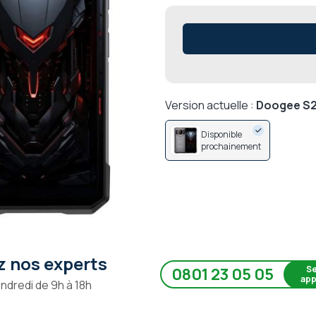
Version actuelle :
Doogee S
Disponible
prochainement
 nos experts
Se
0801 23 05 05
app
endredi de 9h à 18h