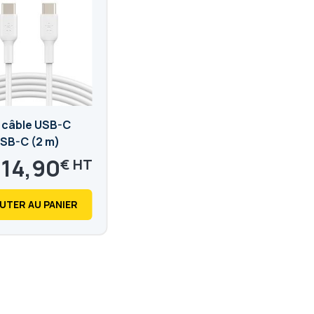
n câble USB-C
USB-C (2 m)
14,90
€
17,88
€
UTER AU PANIER