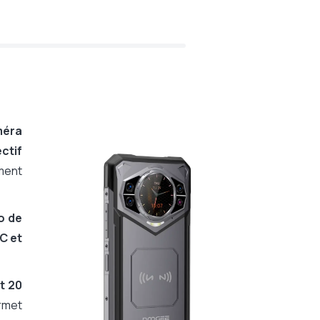
méra
ctif
ement
o de
FC et
t 20
rmet