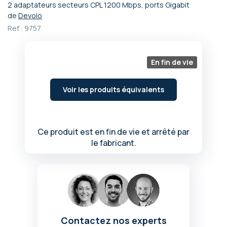
2 adaptateurs secteurs CPL 1200 Mbps, ports Gigabit
Passer
de
Devolo
au
Ref :
9757
début
de
la
Galerie
En fin de vie
d’images
Voir les produits équivalents
Ce produit est en fin de vie et arrêté par
le fabricant.
Contactez nos experts