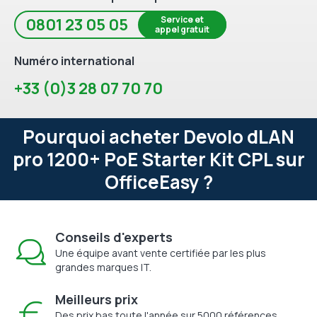
Service et
0801 23 05 05
appel gratuit
Numéro international
+33 (0)3 28 07 70 70
Pourquoi acheter Devolo dLAN
pro 1200+ PoE Starter Kit CPL sur
OfficeEasy ?
Conseils d'experts
Une équipe avant vente certifiée par les plus
grandes marques IT.
Meilleurs prix
Des prix bas toute l'année sur 5000 références