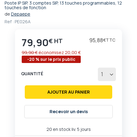
Poste IP SIP, 3 comptes SIP, 13 touches programmables, 12
Passer
touches de fonction
au
de
Depaepe
début
Ref :
PE026A
de
la
Galerie
79,90
Prix
95,88
€
€
d’images
99,90 €
économisez
20,00 €
-20 % sur le prix public
QUANTITÉ
AJOUTER AU PANIER
Recevoir un devis
20 en stock liv. 5 jours