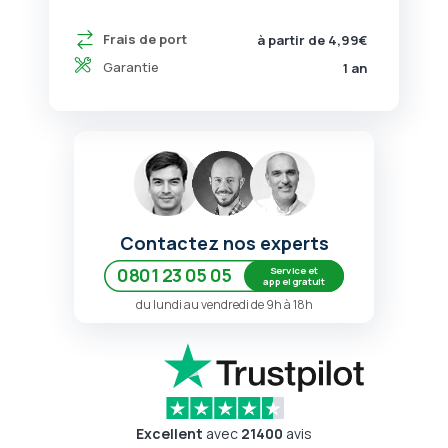
Frais de port
à partir de 4,99€
Garantie
1 an
Contactez nos experts
Service et
0801 23 05 05
appel gratuit
du lundi au vendredi de 9h à 18h
Excellent
avec
21400
avis