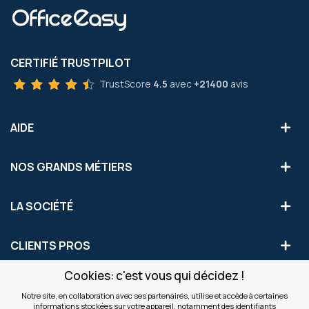
CERTIFIÉ TRUSTPILOT
TrustScore
4.5
avec
+21400
avis
AIDE
NOS GRANDS MÉTIERS
LA SOCIÉTÉ
CLIENTS PROS
Cookies: c'est vous qui décidez !
S'INSCRIRE AUX OFFRES COMMERCIALES
Notre site, en collaboration avec ses partenaires, utilise et accède à certaines
informations stockées sur votre appareil, notamment des identifiants