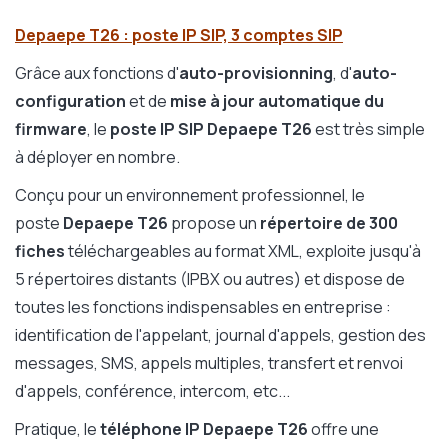
Depaepe T26 : poste IP SIP, 3 comptes SIP
Grâce aux fonctions d'
auto-provisionning
, d'
auto-
configuration
et de
mise à jour automatique du
firmware
, le
poste IP SIP Depaepe T26
est très simple
à déployer en nombre.
Conçu pour un environnement professionnel, le
poste
Depaepe T26
propose un
répertoire de 300
fiches
téléchargeables au format XML, exploite jusqu'à
5 répertoires distants (IPBX ou autres) et dispose de
toutes les fonctions indispensables en entreprise :
identification de l'appelant, journal d'appels, gestion des
messages, SMS, appels multiples, transfert et renvoi
d'appels, conférence, intercom, etc...
Pratique, le
téléphone IP Depaepe T26
offre une