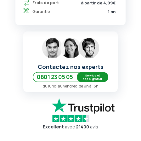
Frais de port
à partir de 4,99€
Garantie
1 an
Contactez nos experts
Service et
0801 23 05 05
appel gratuit
du lundi au vendredi de 9h à 18h
Excellent
avec
21400
avis