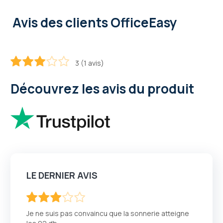
Avis des clients OfficeEasy
3 (1 avis)
60
100
% of
Découvrez les avis du produit
LE DERNIER AVIS
60
100
% of
Je ne suis pas convaincu que la sonnerie atteigne