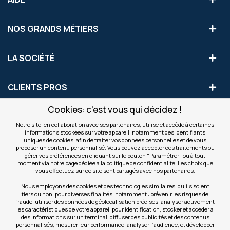
NOS GRANDS MÉTIERS
LA SOCIÉTÉ
CLIENTS PROS
Cookies: c'est vous qui décidez !
S'INSCRIRE AUX OFFRES COMMERCIALES
Notre site, en collaboration avec ses partenaires, utilise et accède à certaines
informations stockées sur votre appareil, notamment des identifiants
Inscription
uniques de cookies, afin de traiter vos données personnelles et de vous
Valider
à
proposer un contenu personnalisé. Vous pouvez accepter ces traitements ou
notre
gérer vos préférences en cliquant sur le bouton "Paramétrer" ou à tout
moment via notre page dédiée à la politique de confidentialité. Les choix que
newsletter
INFOS
vous effectuez sur ce site sont partagés avec nos partenaires.
:
Nous employons des cookies et des technologies similaires, qu’ils soient
tiers ou non, pour diverses finalités, notamment : prévenir les risques de
NOS SITES
fraude, utiliser des données de géolocalisation précises, analyser activement
les caractéristiques de votre appareil pour identification, stocker et accéder à
des informations sur un terminal, diffuser des publicités et des contenus
personnalisés, mesurer leur performance, analyser l’audience, et développer