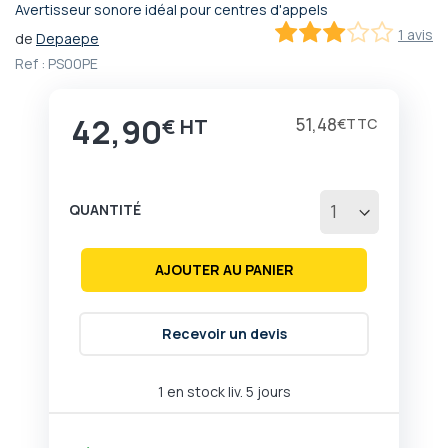
Avertisseur sonore idéal pour centres d'appels
Passer
1 avis
de
Depaepe
au
60
100
% of
début
Ref :
PS00PE
de
la
42,90
Galerie
51,48
€
€
d’images
QUANTITÉ
AJOUTER AU PANIER
Recevoir un devis
1 en stock liv. 5 jours