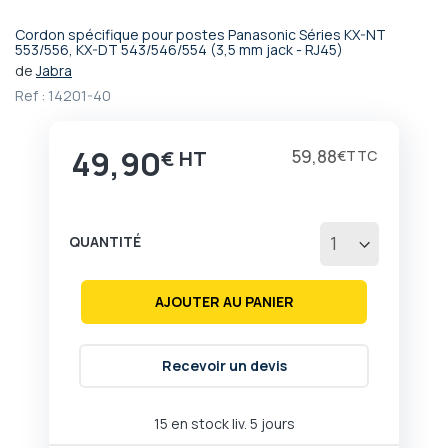
Cordon spécifique pour postes Panasonic Séries KX-NT
Passer
553/556, KX-DT 543/546/554 (3,5 mm jack - RJ45)
au
de
Jabra
début
Ref :
14201-40
de
la
Galerie
49,90
Prix
59,88
€
€
d’images
QUANTITÉ
AJOUTER AU PANIER
Recevoir un devis
15 en stock liv. 5 jours