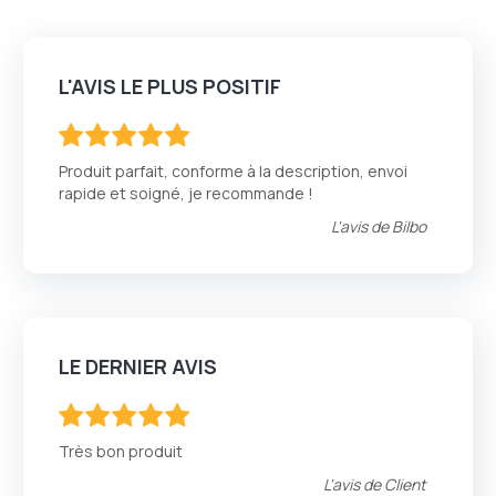
L'AVIS LE PLUS POSITIF
100
100
% of
Produit parfait, conforme à la description, envoi
rapide et soigné, je recommande !
L'avis de
Bilbo
LE DERNIER AVIS
100
100
% of
Très bon produit
L'avis de
Client