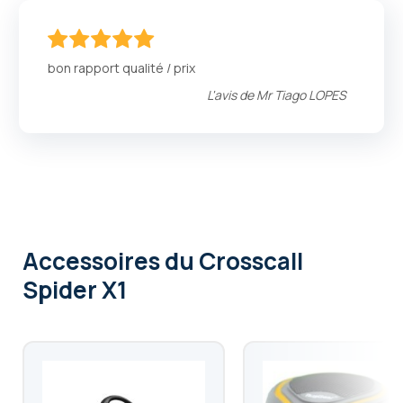
100
100
% of
bon rapport qualité / prix
L'avis de
Mr Tiago LOPES
Accessoires
du Crosscall
Spider X1