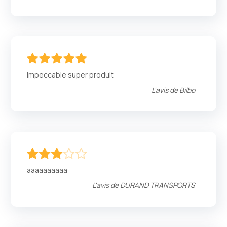
100
100
% of
Impeccable super produit
L'avis de
Bilbo
60
100
% of
aaaaaaaaaa
L'avis de
DURAND TRANSPORTS