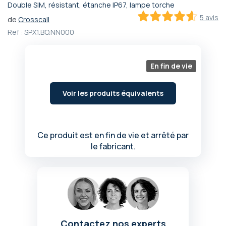
Double SIM, résistant, étanche IP67, lampe torche
Passer
5 avis
de
Crosscall
au
92
100
% of
début
Ref :
SPX1.BO.NN000
de
la
Galerie
En fin de vie
d’images
Voir les produits équivalents
Ce produit est en fin de vie et arrêté par
le fabricant.
Contactez nos experts