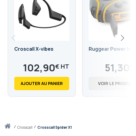
Croscall X-vibes
Ruggear Power ban
102,90
51,30
€
€
123,48
61,56
€
€
AJOUTER AU PANIER
VOIR LE PRODUIT
Accueil
crosscall
Crosscall Spider X1