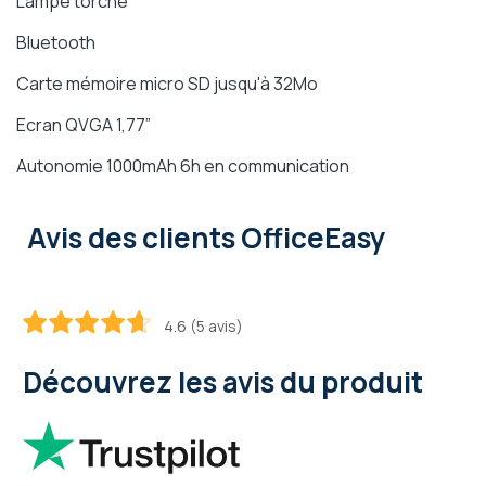
Lampe torche
Bluetooth
Carte mémoire micro SD jusqu'à 32Mo
Ecran QVGA 1,77”
Autonomie 1000mAh 6h en communication
Avis des clients OfficeEasy
4.6 (5 avis)
92
100
% of
Découvrez les avis du produit