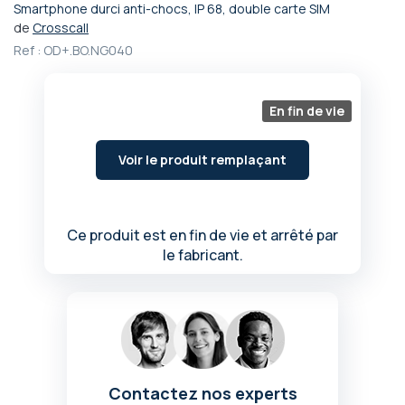
Smartphone durci anti-chocs, IP 68, double carte SIM
Passer
de
Crosscall
au
Ref :
OD+.BO.NG040
début
de
la
Galerie
En fin de vie
d’images
Voir le produit remplaçant
Ce produit est en fin de vie et arrêté par
le fabricant.
Contactez nos experts