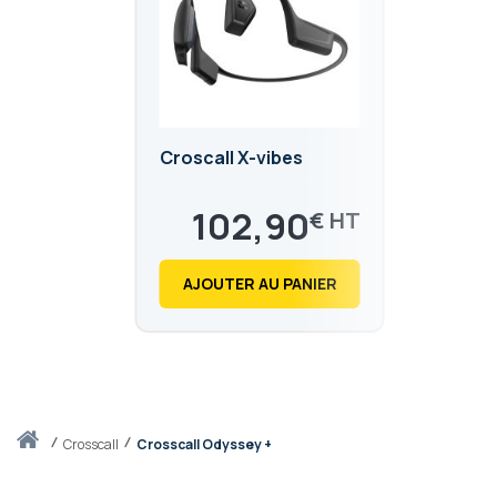
Croscall X-vibes
102,90
€
123,48
€
AJOUTER AU PANIER
Accueil
crosscall
Crosscall Odyssey +