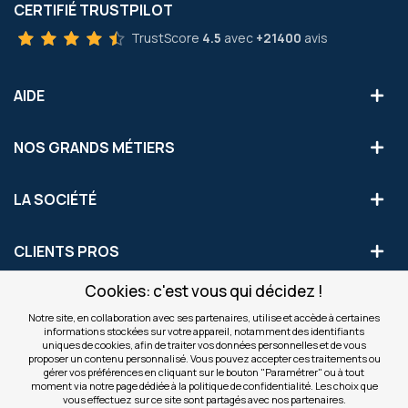
CERTIFIÉ TRUSTPILOT
TrustScore
4.5
avec
+21400
avis
AIDE
NOS GRANDS MÉTIERS
LA SOCIÉTÉ
CLIENTS PROS
Cookies: c'est vous qui décidez !
S'INSCRIRE AUX OFFRES COMMERCIALES
Notre site, en collaboration avec ses partenaires, utilise et accède à certaines
informations stockées sur votre appareil, notamment des identifiants
Inscription
uniques de cookies, afin de traiter vos données personnelles et de vous
Valider
à
proposer un contenu personnalisé. Vous pouvez accepter ces traitements ou
notre
gérer vos préférences en cliquant sur le bouton "Paramétrer" ou à tout
moment via notre page dédiée à la politique de confidentialité. Les choix que
newsletter
INFOS
vous effectuez sur ce site sont partagés avec nos partenaires.