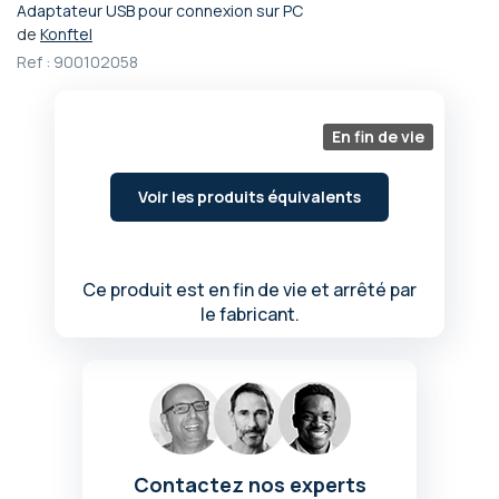
Adaptateur USB pour connexion sur PC
Passer
de
Konftel
au
Ref :
900102058
début
de
la
Galerie
En fin de vie
d’images
Voir les produits équivalents
Ce produit est en fin de vie et arrêté par
le fabricant.
Contactez nos experts