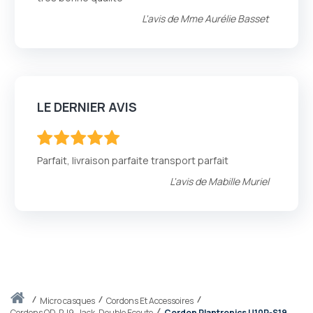
L'avis de
Mme Aurélie Basset
LE DERNIER AVIS
100
100
% of
Parfait, livraison parfaite transport parfait
L'avis de
Mabille Muriel
Accueil
micro casques
Cordons Et Accessoires
Cordons QD, RJ9, Jack, Double Ecoute
Cordon Plantronics U10P-S19