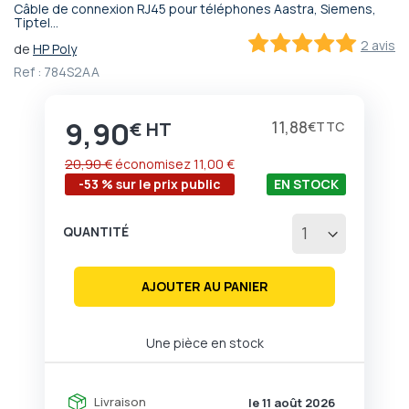
Câble de connexion RJ45 pour téléphones Aastra, Siemens,
Passer
Tiptel...
au
2 avis
de
HP Poly
début
100
100
% of
Ref :
784S2AA
de
la
Galerie
9,90
Prix
11,88
€
€
d’images
20,90 €
économisez
11,00 €
-53 % sur le prix public
EN STOCK
QUANTITÉ
AJOUTER AU PANIER
Une pièce en stock
Livraison
le 11 août 2026