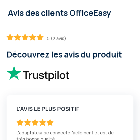
Avis des clients OfficeEasy
5 (2 avis)
100
100
% of
Découvrez les avis du produit
L'AVIS LE PLUS POSITIF
100
100
% of
L'adaptateur se connecte facilement et est de
très bonne qualité