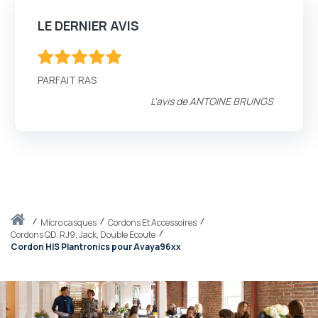
LE DERNIER AVIS
100
100
% of
PARFAIT RAS
L'avis de
ANTOINE BRUNGS
Accueil
micro casques
Cordons Et Accessoires
Cordons QD, RJ9, Jack, Double Ecoute
Cordon HIS Plantronics pour Avaya96xx