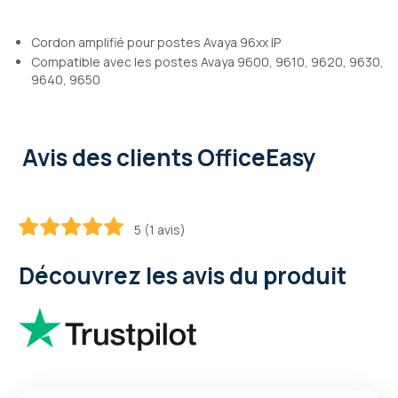
Cordon amplifié pour postes Avaya 96xx IP
Compatible avec les postes Avaya 9600, 9610, 9620, 9630,
9640, 9650
Avis des clients OfficeEasy
5 (1 avis)
100
100
% of
Découvrez les avis du produit