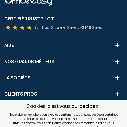
CERTIFIÉ TRUSTPILOT
TrustScore
4.5
avec
+21400
avis
AIDE
NOS GRANDS MÉTIERS
LA SOCIÉTÉ
CLIENTS PROS
Cookies: c'est vous qui décidez !
S'INSCRIRE AUX OFFRES COMMERCIALES
Notre site, en collaboration avec ses partenaires, utilise et accède à certaines
informations stockées sur votre appareil, notamment des identifiants
Inscription
uniques de cookies, afin de traiter vos données personnelles et de vous
Valider
à