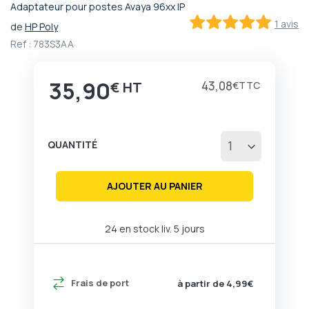
Adaptateur pour postes Avaya 96xx IP
Passer
1 avis
de
HP Poly
au
100
100
% of
début
Ref :
783S3AA
de
la
35,90
Galerie
Prix
43,08
€
€
d’images
QUANTITÉ
AJOUTER AU PANIER
24 en stock liv. 5 jours
Frais de port
à partir de 4,99€