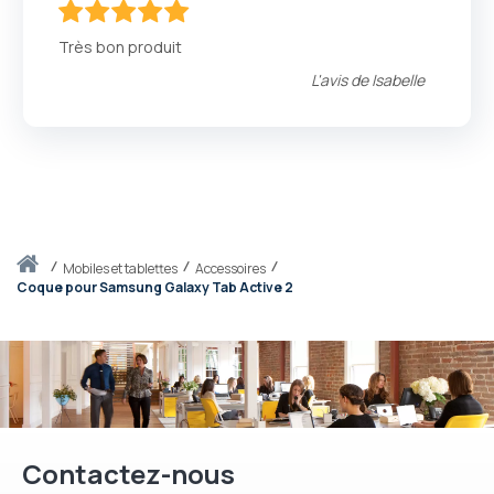
100
100
% of
Très bon produit
L'avis de
Isabelle
Accueil
mobiles et tablettes
Accessoires
Coque pour Samsung Galaxy Tab Active 2
Contactez-nous