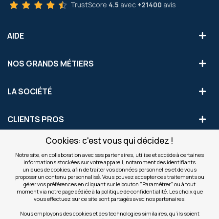
TrustScore
4.5
avec
+21400
avis
AIDE
NOS GRANDS MÉTIERS
LA SOCIÉTÉ
CLIENTS PROS
Cookies: c'est vous qui décidez !
S'INSCRIRE AUX OFFRES COMMERCIALES
Notre site, en collaboration avec ses partenaires, utilise et accède à certaines
informations stockées sur votre appareil, notamment des identifiants
Inscription
uniques de cookies, afin de traiter vos données personnelles et de vous
Valider
à
proposer un contenu personnalisé. Vous pouvez accepter ces traitements ou
notre
gérer vos préférences en cliquant sur le bouton "Paramétrer" ou à tout
moment via notre page dédiée à la politique de confidentialité. Les choix que
newsletter
INFOS
vous effectuez sur ce site sont partagés avec nos partenaires.
:
Nous employons des cookies et des technologies similaires, qu’ils soient