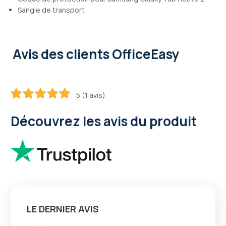
Sangle de transport
Avis des clients OfficeEasy
5 (1 avis)
100
100
% of
Découvrez les avis du produit
LE DERNIER AVIS