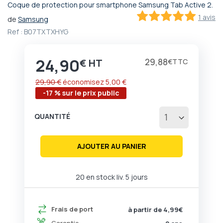
Coque de protection pour smartphone Samsung Tab Active 2.
Passer
1 avis
de
Samsung
au
100
100
% of
début
Ref :
B07TXTXHYG
de
la
24,90
Galerie
Prix
29,88
€
€
d’images
29,90 €
économisez
5,00 €
-17 % sur le prix public
QUANTITÉ
AJOUTER AU PANIER
20 en stock liv. 5 jours
Frais de port
à partir de 4,99€
Garantie