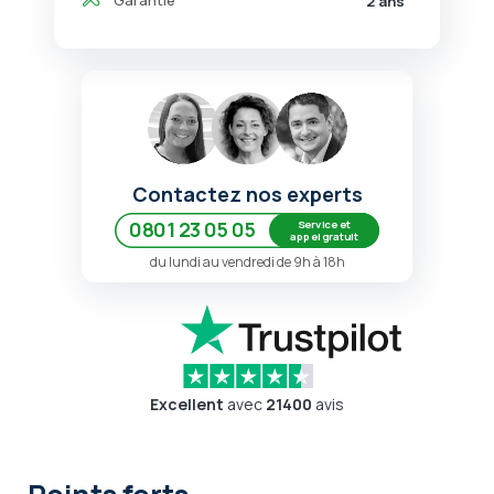
2 ans
Contactez nos experts
Service et
0801 23 05 05
appel gratuit
du lundi au vendredi de 9h à 18h
Excellent
avec
21400
avis