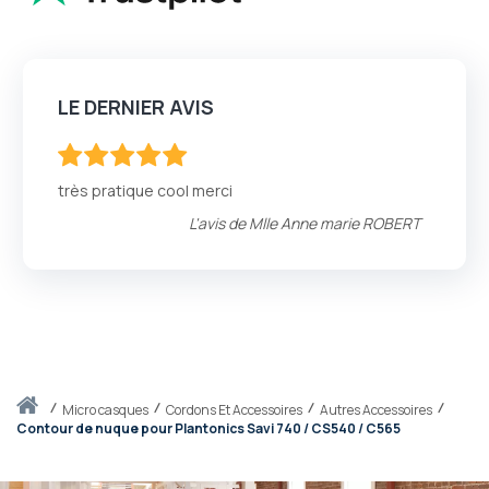
LE DERNIER AVIS
100
100
% of
très pratique cool merci
L'avis de
Mlle Anne marie ROBERT
Accueil
micro casques
Cordons Et Accessoires
Autres Accessoires
Contour de nuque pour Plantonics Savi 740 / CS540 / C565