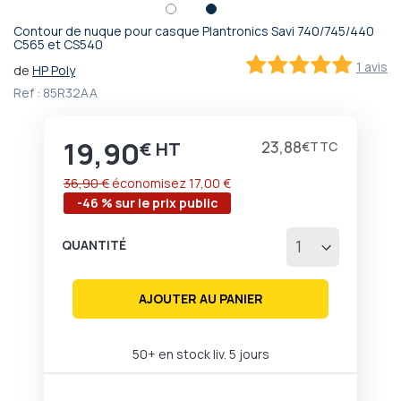
Contour de nuque pour casque Plantronics Savi 740/745/440
Passer
C565 et CS540
au
1 avis
de
HP Poly
début
100
100
% of
Ref :
85R32AA
de
la
Galerie
19,90
Prix
23,88
€
€
d’images
36,90 €
économisez
17,00 €
-46 % sur le prix public
QUANTITÉ
AJOUTER AU PANIER
50+ en stock liv. 5 jours