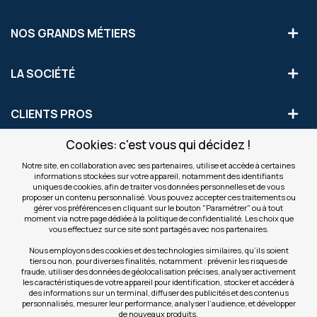
NOS GRANDS MÉTIERS
LA SOCIÉTÉ
CLIENTS PROS
Cookies: c'est vous qui décidez !
S'INSCRIRE AUX OFFRES COMMERCIALES
Notre site, en collaboration avec ses partenaires, utilise et accède à certaines
informations stockées sur votre appareil, notamment des identifiants
Inscription
uniques de cookies, afin de traiter vos données personnelles et de vous
Valider
à
proposer un contenu personnalisé. Vous pouvez accepter ces traitements ou
notre
gérer vos préférences en cliquant sur le bouton "Paramétrer" ou à tout
moment via notre page dédiée à la politique de confidentialité. Les choix que
newsletter
INFOS
vous effectuez sur ce site sont partagés avec nos partenaires.
:
Nous employons des cookies et des technologies similaires, qu’ils soient
tiers ou non, pour diverses finalités, notamment : prévenir les risques de
NOS SITES
fraude, utiliser des données de géolocalisation précises, analyser activement
les caractéristiques de votre appareil pour identification, stocker et accéder à
des informations sur un terminal, diffuser des publicités et des contenus
personnalisés, mesurer leur performance, analyser l’audience, et développer
de nouveaux produits.