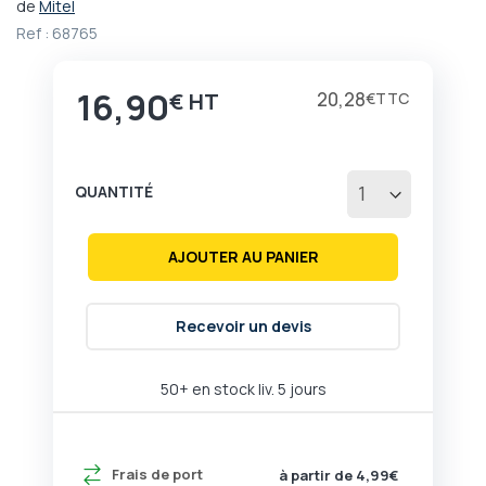
de
Mitel
Passer
Ref :
68765
au
début
de
16,90
20,28
€
€
la
Galerie
d’images
QUANTITÉ
AJOUTER AU PANIER
Recevoir un devis
50+ en stock liv. 5 jours
Frais de port
à partir de 4,99€