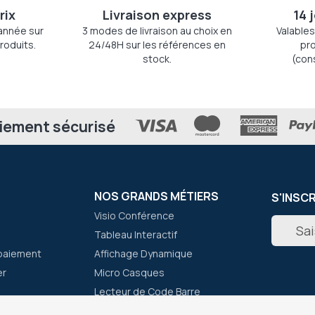
rix
Livraison express
14 
'année sur
3 modes de livraison au choix en
Valables
roduits.
24/48H sur les références en
pro
stock.
(con
iement sécurisé
NOS GRANDS MÉTIERS
S'INSC
Visio Conférence
Inscripti
Tableau Interactif
à
notre
paiement
Affichage Dynamique
newslett
er
Micro Casques
:
Lecteur de Code Barre
Talkie Walkie