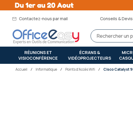
Contactez-nous par mail
Conseils & Devis 
RÉUNIONS ET
ÉCRANS &
MIC
VISIOCONFÉRENCE
VIDÉOPROJECTEURS
CASQ
Accueil
informatique
Points d'Accès Wifi
Cisco Catalyst 
Passer
à
la
fin
de
la
galerie
d’images