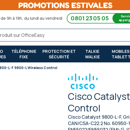
Servi
0801 23 05 05
de 9h à 18h, du lundi au vendredi
appel g
RO
TÉLÉPHONIE
PROTECTION ET
TALKIE
MOBILES
UES
FIXE
SÉCURITÉ
WALKIE
TABLET
9800-L-F 9800-L Wireless Control
Cisco Catalys
Control
Cisco Catalyst 9800-L-F, Gr
CAN/CSA-C22.2 No. 60950-1,
EN55022/EN55032 (EMI-1), ICE