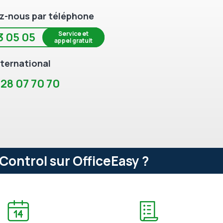
z-nous par téléphone
Service et
3 05 05
appel gratuit
ternational
 28 07 70 70
Control sur OfficeEasy ?