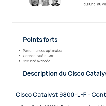
du lundi au v
Galerie
d’images
Points forts
Performances optimales
Connectivité 10GbE
Sécurité avancée
Description
du Cisco Cataly
Cisco Catalyst 9800-L-F - Contr