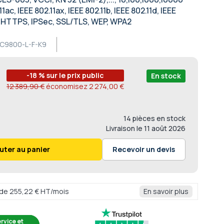
11ac, IEEE 802.11ax, IEEE 802.11b, IEEE 802.11d, IEEE
AP, HTTPS, IPSec, SSL/TLS, WEP, WPA2
C9800-L-F-K9
-18 % sur le prix public
En stock
12 389,90 €
économisez
2 274,00 €
14 pièces en stock
Livraison
le 11 août 2026
uter au panier
Recevoir un devis
r de 255,22 € HT/mois
En savoir plus
rvice et