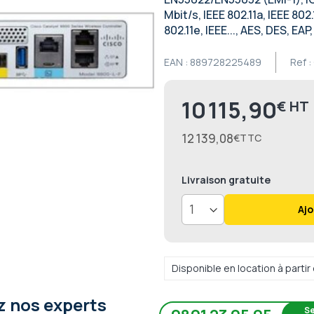
Mbit/s, IEEE 802.11a, IEEE 802.
802.11e, IEEE..., AES, DES, E
EAN :
889728225489
Ref :
10 115,90
€
Prix
12 139,08
€
Livraison
gratuite
Ajo
Disponible en location à parti
 nos experts
Se