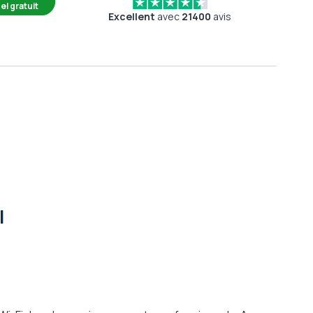
el gratuit
Excellent
avec
21400
avis
l