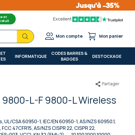
ce et
Excellent
ratuit
Chercher
Chercher
Mon compte
Mon panier
 ET
CODES BARRES &
INFORMATIQUE
DESTOCKAGE
TES
BADGES
Partager
t 9800-L-F 9800-L Wireless
is, UL/CSA 60950-1, IEC/EN 60950-1, AS/NZS 60950.1,
 FCC 47CFR15, AS/NZS CISPR 22, CISPR 22,
S-003, VCCI, KN 32 (EMI-2),..., 10,100,1000,10000