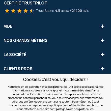
CERTIFIÉ TRUSTPILOT
TrustScore
4.5
avec
+21400
avis
AIDE
NOS GRANDS MÉTIERS
LA SOCIÉTÉ
CLIENTS PROS
Cookies: c'est vous qui décidez !
S'INSCRIRE AUX OFFRES COMMERCIALES
Notre site, en collaboration avec ses partenaires, utilise et accède à certaines
informations stockées sur votre appareil, notamment des identifiants
Inscription
uniques de cookies, afin de traiter vos données personnelles et de vous
Valider
à
proposer un contenu personnalisé. Vous pouvez accepter ces traitements ou
notre
gérer vos préférences en cliquant sur le bouton "Paramétrer" ou à tout
moment via notre page dédiée à la politique de confidentialité. Les choix que
newsletter
INFOS
vous effectuez sur ce site sont partagés avec nos partenaires.