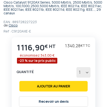
Cisco Catalyst 9120AX Series, 5000 Mbit/s, 2500 Mbit/s, 5000
Passer
Mbit/s, 100,1000,2500,5000 Mbit/s, IEEE 802.11a, IEEE 802.11ac,
IEEE 802.11ax, IEEE 802.11b, IEEE 802.11d, IEEE 802.11g, IEEE..., 29
au
canaux
début
de
EAN :
889728227223
la
de
Cisco
Galerie
Ref :
C9120AXE-E
d’images
1 116,90
Prix
1 340,28
€
€
économisez
343,00 €
-23 % sur le prix public
QUANTITÉ
AJOUTER AU PANIER
Recevoir un devis