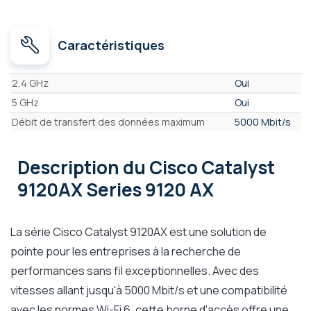
Caractéristiques
Caractéristiques
2,4 GHz
Oui
5 GHz
Oui
Débit de transfert des données maximum
5000 Mbit/s
Description
du Cisco Catalyst
9120AX Series 9120 AX
La série Cisco Catalyst 9120AX est une solution de
pointe pour les entreprises à la recherche de
performances sans fil exceptionnelles. Avec des
vitesses allant jusqu'à 5000 Mbit/s et une compatibilité
avec les normes Wi-Fi 6, cette borne d'accès offre une