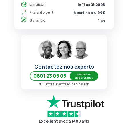
Livraison
le 11 août 2026
Frais de port
à partir de 4,99€
Garantie
1 an
Contactez nos experts
Service et
0801 23 05 05
appel gratuit
du lundi au vendredi de 9h à 18h
Excellent
avec
21400
avis