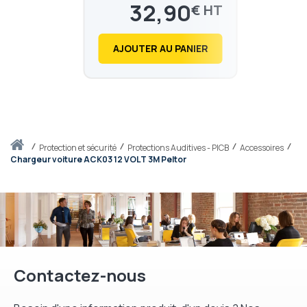
Tactical XP, LiteCom III,
32,90
€
Litecom Basic
39,48
€
AJOUTER AU PANIER
Accueil
protection et sécurité
Protections Auditives - PICB
Accessoires
Chargeur voiture ACK03 12 VOLT 3M Peltor
Contactez-nous