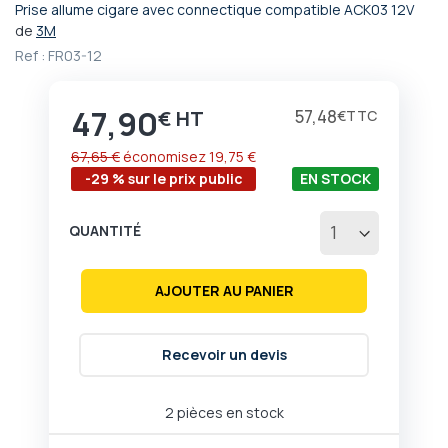
Prise allume cigare avec connectique compatible ACK03 12V
Passer
de
3M
au
Ref :
FR03-12
début
de
la
47,90
Prix
57,48
€
€
Galerie
d’images
67,65 €
économisez
19,75 €
-29 % sur le prix public
EN STOCK
QUANTITÉ
AJOUTER AU PANIER
Recevoir un devis
2 pièces en stock